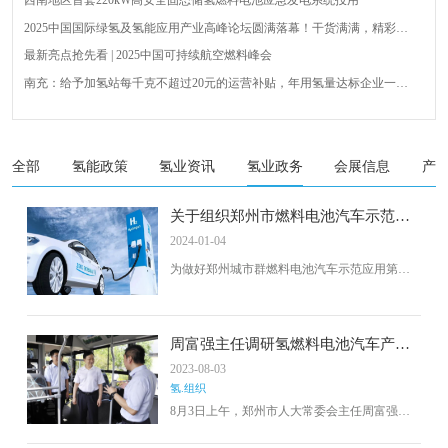
西南地区首套220kW高安全固态储氢燃料电池应急发电系统投用
2025中国国际绿氢及氢能应用产业高峰论坛圆满落幕！干货满满，精彩瞬
间不容错过！
最新亮点抢先看 | 2025中国可持续航空燃料峰会
南充：给予加氢站每千克不超过20元的运营补贴，年用氢量达标企业一次
性补助
青岛氢能新跨越：海德利森携手打造首座社会加氢服务站
全球首台套！240吨氢能矿用刚性自卸车联合开发协议签署暨项目阶段开发
成果验收工作会议在呼伦贝尔举行
新疆俊瑞温宿规模化制绿氢项目开工仪式在温宿县成功举办
全部
氢能政策
氢业资讯
氢业政务
会展信息
产
荷兰氢能产业联盟到访天德工业装备，与市区相关领导就威海文登区氢能
产业发展举办交流会
关于组织郑州市燃料电池汽车示范应
用第二年度中央奖励资金申报工作的
2024-01-04
通知
为做好郑州城市群燃料电池汽车示范应用第二
年度绩效自评工作，准确核算中央奖励资金，
贯彻落实《关于开展燃料电池汽车示范应用的
通知》（财建〔2020〕394 号）、《关于启动新
一批燃料电池汽车示范应用工作的通知》（财
周富强主任调研氢燃料电池汽车产业
建〔2021〕437号）等文件精神，充分发挥财政
链情况
2023-08-03
资金对燃料电池汽车示范应用的促进作用和导
氢.组织
向作用，切实推进郑州市氢燃料汽车产业高质
8月3日上午，郑州市人大常委会主任周富强带
量发展，郑州市工信局、郑州市财政局决定组
领市工信局有关负责同志，到经开区调研氢燃
织开展郑州市燃料电池汽车示范应用第二年度
料电池汽车产业链工作开展情况。市人大常委