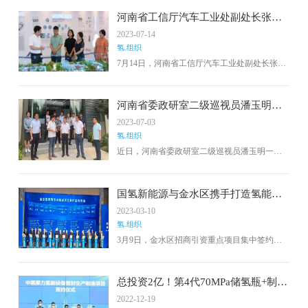
中央奖励资金申报工作。
会副主任宋洁参加。在宇通试验中心，周富强
河南省工信厅汽车工业处副处长张玉
参观电机电控、燃料电池、动力节能等试验
栋一行莅临氢沄新能源调研
2023-07-14
室，听取宇通氢燃料电池整车技术研发、产品
氢.组织
布局、市场推广等情况介绍，了解氢燃料电池
汽车应用示范工作中存在的困难和问题。
7月14日，河南省工信厅汽车工业处副处长张玉
栋一行来洛开展新能源汽车动力电池专题调
研。期间，专程来到氢沄（河南）新能源科技
有限公司调研洛阳市燃料电池相关产业发展情
河南省委政研室二级巡视员潘玉明一
况，洛阳市工信局副局长卫树红等领导陪同调
行调研新乡骥翀
2023-07-03
研。未来，氢沄新能源将继续坚持以科技创新
氢.组织
为驱动，进一步加强技术研发，实现技术突
破，提高核心竞争力，为洛阳的氢能产业发展
近日，河南省委政研室二级巡视员潘玉明一
做出更大贡献，推动国家清洁能源转型和双碳
行，在新乡市委副秘书长郭伟等领导的陪同
战略目标实现。
下，莅临新乡骥翀氢能科技有限公司开展氢能
产业发展情况专题调研工作。新乡骥翀副总经
国氢新能源与金水区携手打造氢能零
理刘国锋接待来访。潘玉明巡视员对骥翀的燃
碳示范区
2023-03-10
料电池产线设备产生了浓厚兴趣，双方就氢能
氢.组织
未来发展趋势进行了讨论。潘玉明巡视员高度
赞赏骥翀氢能金属板电堆的性能优势及装备技
3月9日，金水区招商引资重点项目集中签约活
术优势。
动在郑州举办。在“拼抢一季度 奋战开门红”的
主题下，深圳国氢新能源科技有限公司创始人
王成林应邀出席活动。活动现场，金水区区委
总投资2亿！第4代70MPa储氢瓶+制氢
书记张红伟强调，金水区是郑州国家中心城市
产线！登封签约氢能产业项目
2022-12-19
的中心城区和承载省会政治功能的核心区，在