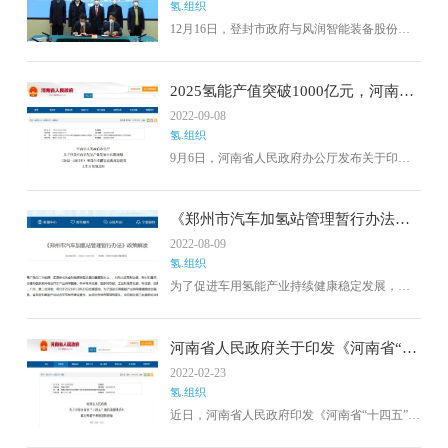
氢.组织
地理位置、人口规模、消费流通、功能配套、
产业基础等多个方面都拥有独特的资源优势和
12月16日，登封市政府与风润智能装备股份有
明显的竞争优势。
限公司举行合作项目签约仪式，成功签约中氢
聚力氢能设备登封生产制造项目。据了解，本
次签约项目是风润智能装备股份有限公司与中
2025氢能产值突破1000亿元，河南省
氢聚力（河南）能源科技有限公司、登封市国
氢能产业发展中长期规划（2022—
2022-09-08
有企业新登集团在中部地区布局的首个氢能源
2035年）正式印发
氢.组织
产业项目，总投资2亿元，拟选址于登封市先进
制造业开发区，项目共两期建设，一期投资
9月6日，河南省人民政府办公厅发布关于印发
6000万元，生产制造第四代70MPa碳纤维缠绕
河南省氢能产业发展中长期规划（2022-2035
储氢瓶，二期投资建设制氢生产线。
年）和郑汴洛濮氢走廊规划建设工作方案的通
知，其中河南省氢能产业发展中长期规划
《郑州市汽车加氢站管理暂行办法》
（2022—2035年）原文如下
政策解读
2022-08-09
氢.组织
为了促进车用氢能产业持续健康稳定发展，规
范郑州市汽车加氢站的建设、运营和管理，保
障氢燃料车辆的安全稳定运行，按照省委、省
政府和氢能产业试点示范城市建设要求，由郑
河南省人民政府关于印发《河南省“十
州市城市管理局牵头，会同相关部门依据相关
四五”现代能源体系和碳达峰碳中和规
2022-02-23
法律法规和技术标准，借鉴国内其它城市经
划》的通知
氢.组织
验，结合我市实际，起草了《郑州市汽车加氢
站管理暂行办法》（以下简称《办法》）。
近日，河南省人民政府印发《河南省“十四五”现
代能源体系和碳达峰碳中和规划》，其中提得