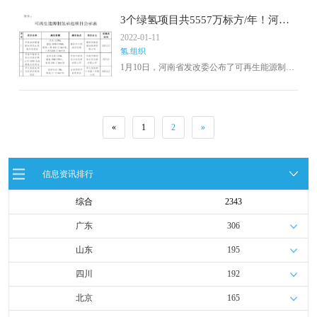
到氢能相关内容：着力推进氢能发展。加强能
源低碳转型政策保障。完善绿色电力证书交易
3个绿氢项目共5557万标方/年！河南
机制，加强与电力市场、碳市场衔接。推动健
省可再生能源制氢示范项目公示
2022-01-11
全绿色金融政策体系，引导和激励金融机构以
氢.组织
市场化的方式支持新能源、储能、氢能、CCUS
等绿色低碳技术应用。
1月10日，河南省发改委公布了可再生能源制氢
示范项目名单，包括中原油田增量配电网风电
制氢示范项目，建设规模为制氢一期408万Nm3/
年，二期5300万Nm3/年；河南平煤神马东大化
学有限公司16MW光伏制氢示范项目建设规模为
«
1
2
»
制氢240万Nm3/年；华久氢能屋顶光伏发电制氢
项目建设规模为17万Nm3/年。公示期间，任何
单位或个人可对公示内容提出书面异议。
信息资讯排行
综合
2343
广东
306
山东
195
四川
192
北京
165