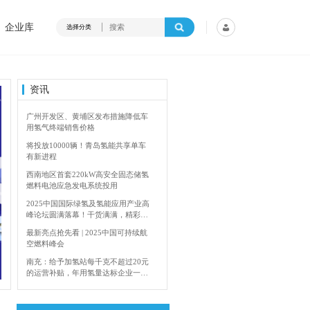
企业库
选择分类
资讯
广州开发区、黄埔区发布措施降低车
用氢气终端销售价格
将投放10000辆！青岛氢能共享单车
有新进程
西南地区首套220kW高安全固态储氢
燃料电池应急发电系统投用
2025中国国际绿氢及氢能应用产业高
峰论坛圆满落幕！干货满满，精彩瞬
间不容错过！
最新亮点抢先看 | 2025中国可持续航
空燃料峰会
内蒙古能源局：2024年加快建设输氢管道网络
南充：给予加氢站每千克不超过20元
的运营补贴，年用氢量达标企业一次
性补助
青岛氢能新跨越：海德利森携手打造
首座社会加氢服务站