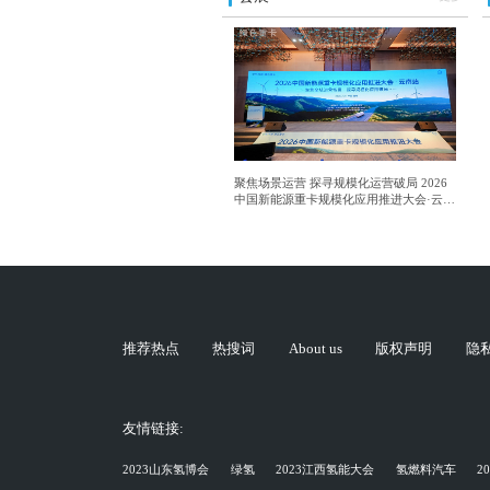
聚焦场景运营 探寻规模化运营破局 2026
中国新能源重卡规模化应用推进大会·云南
站成功举行
推荐热点
热搜词
About us
版权声明
隐
友情链接:
2023山东氢博会
绿氢
2023江西氢能大会
氢燃料汽车
2