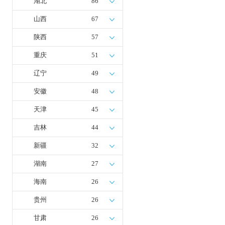
湖北
86
山西
67
陕西
57
重庆
51
辽宁
49
安徽
48
天津
45
吉林
44
新疆
32
湖南
27
海南
26
贵州
26
甘肃
26