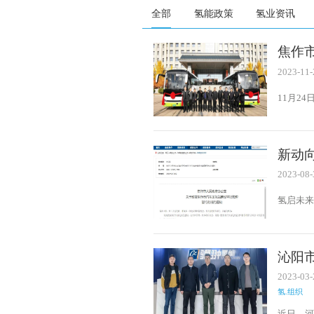
全部
氢能政策
氢业资讯
焦作
2023-11-
11月2
司，主
新动
出台
2023-08-
氢启未来
建设审
沁阳
2023-03-
氢.组织
近日，