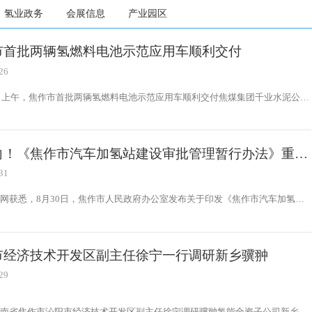
氢业政务
会展信息
产业园区
市首批两辆氢燃料电池示范应用车顺利交付
26
4日上午，焦作市首批两辆氢燃料电池示范应用车顺利交付焦煤集团千业水泥公
要用于职工上下班通勤运输，开创了氢燃料客车应用先例。
向！《焦作市汽车加氢站建设审批管理暂行办法》重磅
31
网获悉，8月30日，焦作市人民政府办公室发布关于印发《焦作市汽车加氢站
批管理暂行办法》（以下简称：办法）的通知。
市经济技术开发区副主任徐宁一行调研新乡骥翀
29
河南省焦作市沁阳市经济技术开发区副主任徐宁调研骥翀氢能全资子公司新乡骥