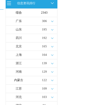
信息资讯排行
全球首台套！240吨氢能矿用刚性自
卸车联合开发协议签署暨项目阶段开
发成果验收工作会议在呼伦贝尔举行
综合
2343
新疆俊瑞温宿规模化制绿氢项目开工
仪式在温宿县成功举办
广东
306
荷兰氢能产业联盟到访天德工业装
备，与市区相关领导就威海文登区氢
山东
195
能产业发展举办交流会
四川
192
北京
165
上海
164
浙江
139
河南
129
内蒙古
122
江苏
109
河北
103