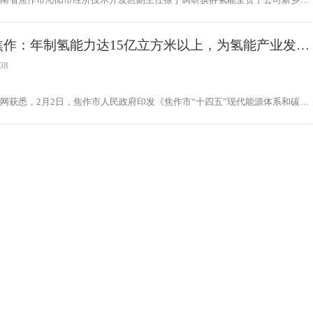
科技有限公司，规划建设局局长周起秀，行政审批局局长薛磊，招商服务局局长
，招商局招商管理科负责人李飞、王凯，招商服务部部长黄涛，招商服务部职员
等陪同参观。新乡骥翀副总经理刘国锋接待来访。
焦作：年制氢能力达15亿立方米以上，为氢能产业发展
丰富氢源供给
08
网获悉，2月2日，焦作市人民政府印发《焦作市“十四五”现代能源体系和碳达
和规划》