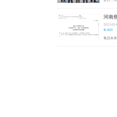
翀氢能
王泽蕴
任露露
河南
提供
2023-02-
氢.组织
氢启未来
峰碳中