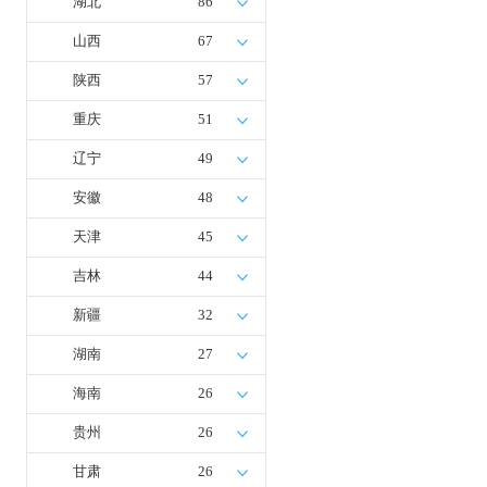
湖北
86
山西
67
陕西
57
重庆
51
辽宁
49
安徽
48
天津
45
吉林
44
新疆
32
湖南
27
海南
26
贵州
26
甘肃
26