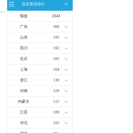
信息资讯排行
全球首台套！240吨氢能矿用刚性自
卸车联合开发协议签署暨项目阶段开
发成果验收工作会议在呼伦贝尔举行
综合
2343
新疆俊瑞温宿规模化制绿氢项目开工
仪式在温宿县成功举办
广东
306
荷兰氢能产业联盟到访天德工业装
备，与市区相关领导就威海文登区氢
山东
195
能产业发展举办交流会
四川
192
北京
165
上海
164
浙江
139
河南
129
内蒙古
122
江苏
109
河北
103