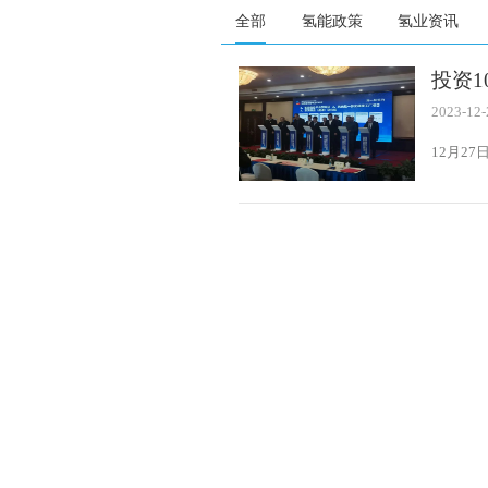
全部
氢能政策
氢业资讯
投资
产业
2023-12-
12月2
公司董