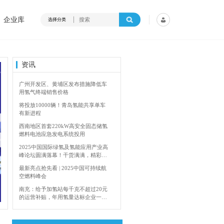
企业库
选择分类
资讯
广州开发区、黄埔区发布措施降低车
用氢气终端销售价格
将投放10000辆！青岛氢能共享单车
有新进程
西南地区首套220kW高安全固态储氢
燃料电池应急发电系统投用
2025中国国际绿氢及氢能应用产业高
峰论坛圆满落幕！干货满满，精彩瞬
间不容错过！
最新亮点抢先看 | 2025中国可持续航
空燃料峰会
内蒙古能源局：2024年加快建设输氢管道网络
南充：给予加氢站每千克不超过20元
的运营补贴，年用氢量达标企业一次
性补助
青岛氢能新跨越：海德利森携手打造
首座社会加氢服务站