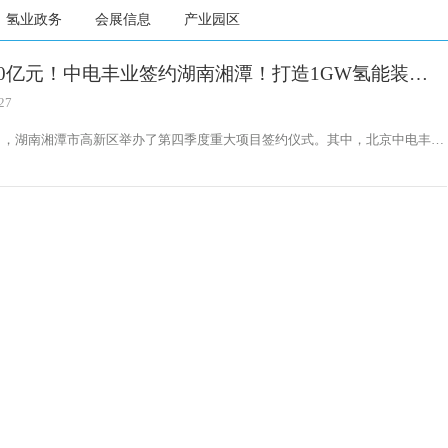
氢业政务
会展信息
产业园区
10亿元！中电丰业签约湖南湘潭！打造1GW氢能装备
园
27
7日，湖南湘潭市高新区举办了第四季度重大项目签约仪式。其中，北京中电丰业
事长王德军出席本次签约仪式，签署氢能装备产业园项目。