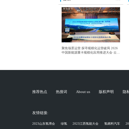
聚焦场景运营 探寻规模化运营破局 2026
中国新能源重卡规模化应用推进大会·云南
站成功举行
推荐热点
热搜词
About us
版权声明
隐
友情链接:
2023山东氢博会
绿氢
2023江西氢能大会
氢燃料汽车
2