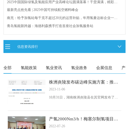
2025中国国际绿氢及氢能应用产业高峰论坛圆满落幕！干货满满，精彩瞬
间不容错过！
最新亮点抢先看 | 2025中国可持续航空燃料峰会
南充：给予加氢站每千克不超过20元的运营补贴，年用氢量达标企业一次
性补助
青岛氢能新跨越：海德利森携手打造首座社会加氢服务站
全球首台套！240吨氢能矿用刚性自卸车联合开发协议签署暨项目阶段开发
成果验收工作会议在呼伦贝尔举行
新疆俊瑞温宿规模化制绿氢项目开工仪式在温宿县成功举办
信息资讯排行
荷兰氢能产业联盟到访天德工业装备，与市区相关领导就威海文登区氢能
产业发展举办交流会
全部
氢能政策
氢业资讯
氢业政务
会展信息
产
株洲炎陵发布碳达峰实施方案：推进
氢能交通，培养绿色人才队伍
2023-11-06
10月31日，湖南株洲炎陵县在其官网发布了关
于印发《炎陵县碳达峰实施方案》的通知。
产氢2000Nm3/h！梅塞尔制氢项目在
株洲落地
2022-07-26