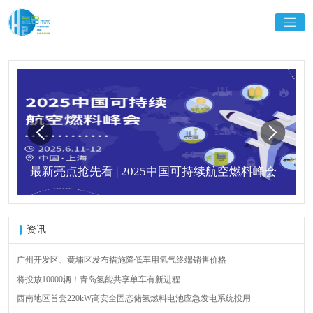
最新亮点抢先看 | 2025中国可持续航空燃料峰会
资讯
广州开发区、黄埔区发布措施降低车用氢气终端销售价格
将投放10000辆！青岛氢能共享单车有新进程
西南地区首套220kW高安全固态储氢燃料电池应急发电系统投用