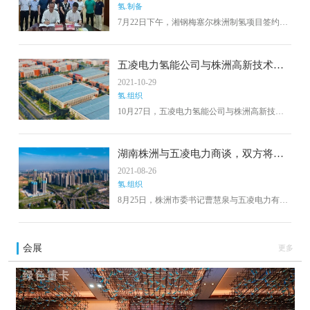
氢.制备
7月22日下午，湘钢梅塞尔株洲制氢项目签约仪
式隆重举行。荷塘区委常委、常务副区长陈柏
文主持并致辞，荷塘区人民政府副区长陈佳敏
代表荷塘产业开发区与湘钢梅塞尔气体产品有
五凌电力氢能公司与株洲高新技术产
限公司董事长张德富进行了项目签约。湘钢梅
业开发区签订合作协议​
2021-10-29
塞尔是湖南现阶段最大的工业气体企业。
氢.组织
10月27日，五凌电力氢能公司与株洲高新技术
产业开发区签署油氢电综合智慧能源站项目合
作协议，节省投资近2000万元。在公司的不懈
努力下，株洲高新区最终同意将项目商业用地
​湖南株洲与五凌电力商谈，双方将在
购买资金的70%以产业红利资金的形式奖励给氢
整县光伏、氢能等领域深入合作
2021-08-26
能公司。下一步，公司将继续加大项目建设和
氢.组织
政府协调力度，确保与政府签订的各项协议中
的补贴和行业奖励落实。
8月25日，株洲市委书记曹慧泉与五凌电力有限
公司党委副书记、总经理夏刚一行座谈，就深
入合作交换意见并达成共识。五凌电力公司党
委委员、副总经理莫育军，副市长杨英杰、王
会展
更多
卫安出席座谈会。国家电力投资集团旗下五凌
电力公司是一家集水电、火电、风电、光伏、
综合智慧能源为一体的大型能源企业，已在株
洲投资建设10多个清洁能源项目。