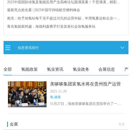
2025中国国际绿氢及氢能应用产业高峰论坛圆满落幕！干货满满，精彩瞬
间不容错过！
最新亮点抢先看 | 2025中国可持续航空燃料峰会
南充：给予加氢站每千克不超过20元的运营补贴，年用氢量达标企业一次
性补助
青岛氢能新跨越：海德利森携手打造首座社会加氢服务站
全球首台套！240吨氢能矿用刚性自卸车联合开发协议签署暨项目阶段开发
成果验收工作会议在呼伦贝尔举行
新疆俊瑞温宿规模化制绿氢项目开工仪式在温宿县成功举办
信息资讯排行
荷兰氢能产业联盟到访天德工业装备，与市区相关领导就威海文登区氢能
产业发展举办交流会
全部
氢能政策
氢业资讯
氢业政务
会展信息
产
美哆哆集团富氢水将在贵州投产运营
2021-11-29
氢.健康
11月27日，海南美哆哆集团在贵阳举办了一场
大型健康产业合作交流会，宣布在贵州建设的
富氢饮用水生产线将于今年12月正式运营。美
哆哆集团董事长张涛、总裁王国权等出席了会
会展
更多
议。美哆哆集团董事长张涛表示，集团主要涉
及大健康行业，从衣食住行全方位着手，致力