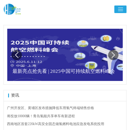
最新亮点抢先看 | 2025中国可持续航空燃料峰会
资讯
广州开发区、黄埔区发布措施降低车用氢气终端销售价格
将投放10000辆！青岛氢能共享单车有新进程
西南地区首套220kW高安全固态储氢燃料电池应急发电系统投用