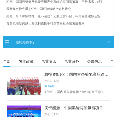
2025中国国际绿氢及氢能应用产业高峰论坛圆满落幕！干货满满，精彩瞬
间不容错过！
最新亮点抢先看 | 2025中国可持续航空燃料峰会
南充：给予加氢站每千克不超过20元的运营补贴，年用氢量达标企业一次
性补助
青岛氢能新跨越：海德利森携手打造首座社会加氢服务站
全球首台套！240吨氢能矿用刚性自卸车联合开发协议签署暨项目阶段开发
成果验收工作会议在呼伦贝尔举行
新疆俊瑞温宿规模化制绿氢项目开工仪式在温宿县成功举办
信息资讯排行
荷兰氢能产业联盟到访天德工业装备，与市区相关领导就威海文登区氢能
产业发展举办交流会
全部
氢能政策
氢业资讯
氢业政务
会展信息
产
总投资9.1亿！国内首条掺氢高压输气
管道工程动工
2023-03-10
氢.储运
3月9日，国内首条能够掺入氢气的高压输气管
道工程在巴彦淖尔市临河区正式动工。该工程
由内蒙古西部天然气公司投资建设，起始于包
头市九原区，经过巴彦淖尔市乌拉特前旗、五
美锦能源、中国氢能两项氢能项目签
原县，最终抵达临河区，全长258公里，干线管
约，产能7万Nm3/h
2022-03-17
道235公里、支线管道23公里，管道设计压力6.3