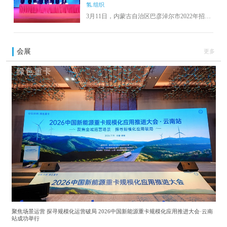
氢.组织
兆帕，全线共有10座阀室和3座场站，最大输气
量每年可达12亿立方米，预计年底完工并投
3月11日，内蒙古自治区巴彦淖尔市2022年招商
产。
引资重点项目集中签约仪式在临河举行。其中
氢能产业两个相关项目：中国氢能有限公司投
资20亿元，计划在乌拉特后旗工业园区投资建
会展
更多
设零碳绿色氢能示范项目，主要包括建设7万
Nm3/h制氢生产线，年产氢气总量约5万吨。
聚焦场景运营 探寻规模化运营破局 2026中国新能源重卡规模化应用推进大会·云南
站成功举行