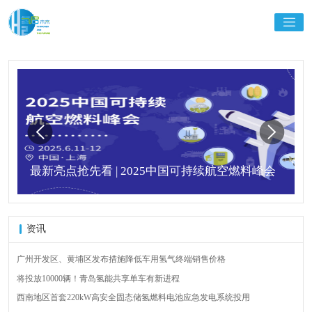
最新亮点抢先看 | 2025中国可持续航空燃料峰会
资讯
广州开发区、黄埔区发布措施降低车用氢气终端销售价格
将投放10000辆！青岛氢能共享单车有新进程
西南地区首套220kW高安全固态储氢燃料电池应急发电系统投用