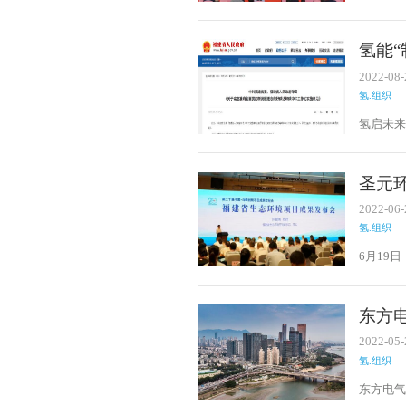
场东方
已成功交
里，平均
氢能
贯彻
2022-08-
氢.组织
氢启未来
做好碳
圣元
车船
2022-06-
氢.组织
6月19
发布会”
及车船
作为双
东方
2022-05-
氢.组织
东方电
于闽台（