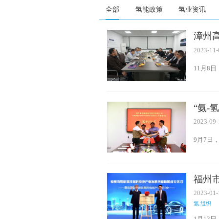
全部
氢能政策
氢业资讯
漳州
2023-11-
11月8
委员、
任谢颖
“氨
2023-09-
9月7日，
肥催化
福州
2023-01-
氢.组织
1月13