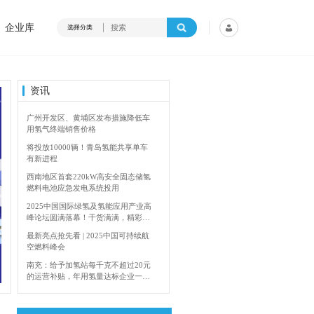
企业库
选择分类
资讯
广州开发区、黄埔区发布措施降低车
用氢气终端销售价格
将投放10000辆！青岛氢能共享单车
有新进程
西南地区首套220kW高安全固态储氢
燃料电池应急发电系统投用
2025中国国际绿氢及氢能应用产业高
峰论坛圆满落幕！干货满满，精彩瞬
间不容错过！
最新亮点抢先看 | 2025中国可持续航
空燃料峰会
内蒙古能源局：2024年加快建设输氢管道网络
南充：给予加氢站每千克不超过20元
的运营补贴，年用氢量达标企业一次
性补助
青岛氢能新跨越：海德利森携手打造
首座社会加氢服务站