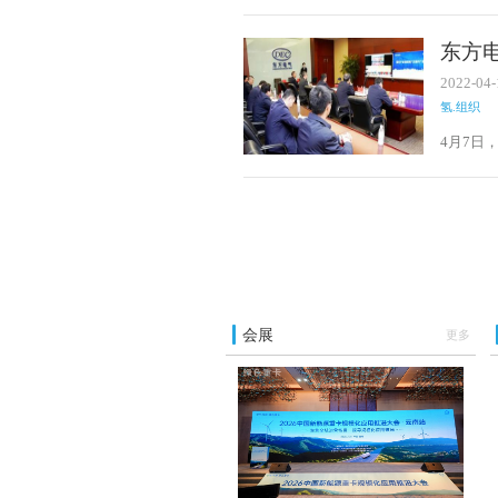
东方
2022-04-
氢.组织
4月7日
金、福
过“云签
发展的
会展
更多