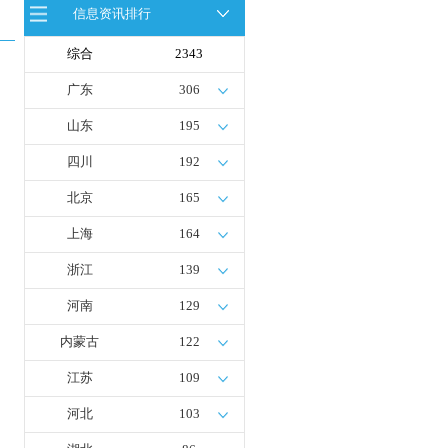
信息资讯排行
全球首台套！240吨氢能矿用刚性自
卸车联合开发协议签署暨项目阶段开
发成果验收工作会议在呼伦贝尔举行
综合
2343
新疆俊瑞温宿规模化制绿氢项目开工
仪式在温宿县成功举办
广东
306
荷兰氢能产业联盟到访天德工业装
备，与市区相关领导就威海文登区氢
山东
195
能产业发展举办交流会
四川
192
北京
165
上海
164
浙江
139
河南
129
内蒙古
122
江苏
109
河北
103