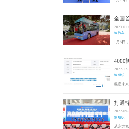
盟”）成
全国
2023-01-
氢.汽车
1月6日
在福州
氨氢能
400
业发
2022-12-
氢.组织
氢启未来
业发展行
打通
及燃
2022-09-
氢.组织
从东方