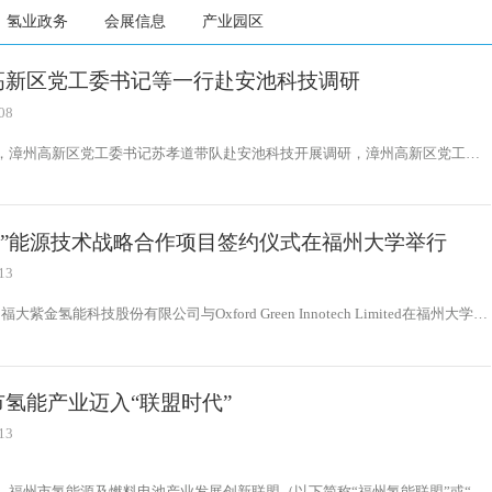
氢业政务
会展信息
产业园区
高新区党工委书记等一行赴安池科技调研
08
日，漳州高新区党工委书记苏孝道带队赴安池科技开展调研，漳州高新区党工委
管委会副主任黄伟斌，漳州高新区招商服务中心主任邱庄展，招商服务中心副主
渊，办公室综合科科长孙思雄陪同调研。
-氢”能源技术战略合作项目签约仪式在福州大学举行
13
福大紫金氢能科技股份有限公司与Oxford Green Innotech Limited在福州大学化
剂国家工程研究中心成功举行战略合作签约仪式
市氢能产业迈入“联盟时代”
13
日，福州市氢能源及燃料电池产业发展创新联盟（以下简称“福州氢能联盟”或“联