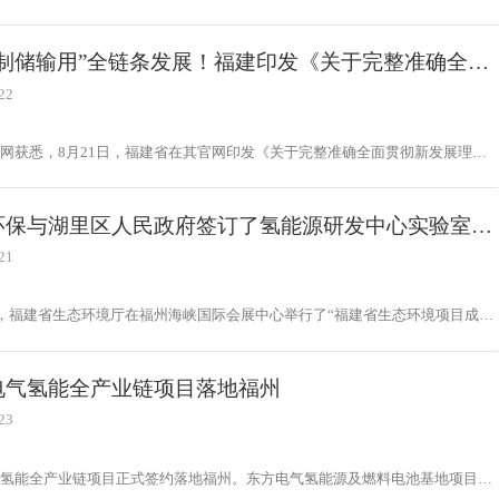
锅炉与福清市政府就氢能源及燃料电池基地项目进行签约。截至目前，东方电气
付近300台不同系列氢燃料电池发动机，投运车辆累计运行里程近1700万公
氢耗约4kg每百公里，综合指标达到国内领先水平。
“制储输用”全链条发展！福建印发《关于完整准确全面
新发展理念做好碳达峰碳中和工作的实施意见》
22
网获悉，8月21日，福建省在其官网印发《关于完整准确全面贯彻新发展理念
达峰碳中和工作的实施意见》
环保与湖里区人民政府签订了氢能源研发中心实验室及
氢动力装备总成项目投资框架协议
21
日，福建省生态环境厅在福州海峡国际会展中心举行了“福建省生态环境项目成果
。会议上，厦门市湖里区人民政府与圣元环保部签订了氢能源研发中心实验室
氢动力装备总成项目的投资框架协议。湖里区区长黄颖和圣元环保董事长朱煜煊
方的代表上台签订了合同。
电气氢能全产业链项目落地福州
23
气氢能全产业链项目正式签约落地福州。东方电气氢能源及燃料电池基地项目位
福州）蓝色经济产业园，总投资约15亿元