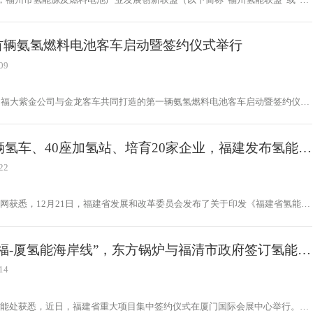
立仪式暨联盟首届氢能源及燃料电池产业研讨会在福州长乐举行。
首辆氨氢燃料电池客车启动暨签约仪式举行
09
，福大紫金公司与金龙客车共同打造的第一辆氨氢燃料电池客车启动暨签约仪式
大学举行。随后，在与会领导和嘉宾的见证下，福大紫金公司与金龙客车签订了
源客车新车型开发合作协议。
0辆氢车、40座加氢站、培育20家企业，福建发布氢能产
展行动计划！
22
网获悉，12月21日，福建省发展和改革委员会发布了关于印发《福建省氢能产
动计划（2022-2025年）》的通知。
“福-厦氢能海岸线”，东方锅炉与福清市政府签订氢能源
料电池基地项目协议！
14
氢能处获悉，近日，福建省重大项目集中签约仪式在厦门国际会展中心举行。现