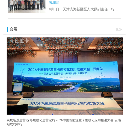
氢.组织
8月1日，天津滨海新区区人大原副主任一行来
湖调研，参观了湖州西塞科学谷，国科绿氢企
业董事赵强、企业总经理李久广接待，并展开
深入座谈交流，洽谈合作事宜。国科绿氢企业
会展
更多
聚焦于双碳目标，主要研究非贵金属铠甲催化
剂及相关技术，开发大规模稳定高效的电解水
制氢设备。国科绿氢总经理李久广表示，在双
碳目标的大背景下，企业积极与政府合作，努
力推进氢能示范项目开展。
聚焦场景运营 探寻规模化运营破局 2026中国新能源重卡规模化应用推进大会·云南
站成功举行