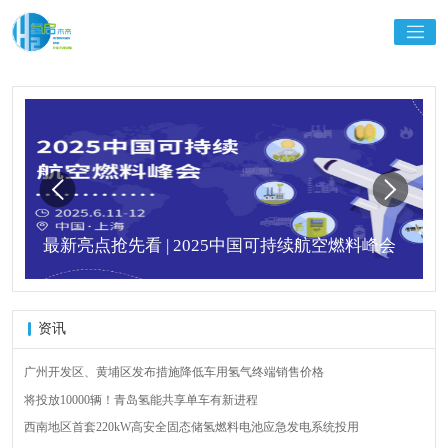
最新亮点抢先看 | 2025中国可持续航空燃料峰会
资讯
广州开发区、黄埔区发布措施降低车用氢气终端销售价格
将投放10000辆！青岛氢能共享单车有新进程
西南地区首套220kW高安全固态储氢燃料电池应急发电系统投用