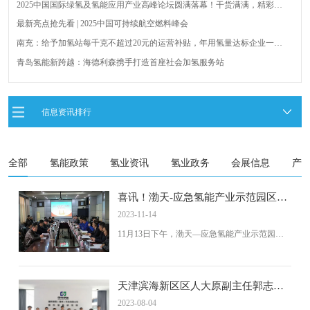
2025中国国际绿氢及氢能应用产业高峰论坛圆满落幕！干货满满，精彩瞬
间不容错过！
最新亮点抢先看 | 2025中国可持续航空燃料峰会
南充：给予加氢站每千克不超过20元的运营补贴，年用氢量达标企业一次
性补助
青岛氢能新跨越：海德利森携手打造首座社会加氢服务站
全球首台套！240吨氢能矿用刚性自卸车联合开发协议签署暨项目阶段开发
成果验收工作会议在呼伦贝尔举行
新疆俊瑞温宿规模化制绿氢项目开工仪式在温宿县成功举办
信息资讯排行
荷兰氢能产业联盟到访天德工业装备，与市区相关领导就威海文登区氢能
产业发展举办交流会
全部
氢能政策
氢业资讯
氢业政务
会展信息
产
喜讯！渤天-应急氢能产业示范园区项
目签约落户
2023-11-14
11月13日下午，渤天—应急氢能产业示范园区
项目合作框架协议三方签约仪式，在天津渤天
化工有限责任公司举行。
天津滨海新区区人大原副主任郭志寅
一行来访国科绿氢调研交流
2023-08-04