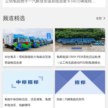
云韬氢能携手一汽解放加速新能源重卡160万辆规模化
进程
40台氢车！荣程新能助力海南自贸港零碳物流发展
氢辉能源15MW PEM系统启运欧洲｜以工程实践推动
频道精选
全部
PEM制氢规模化
40台氢车！荣程新能助力海南自贸港
氢辉能源15MW PEM系统启运欧洲
零碳物流发展
｜以工程实践推动PEM制氢规模化
氢能中标招标信息，涉及储氢、氢燃
招标 | 35辆氢能自卸车
料电池车、电解槽等