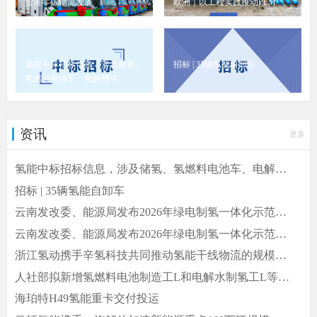
贸港零碳物流发展
欧洲｜以工程实践推动PEM制
氢规模化
氢能中标招标信息，涉及储氢、
招标 | 35辆氢能自卸车
氢燃料电池车、电解槽等
资讯
更多
氢能中标招标信息，涉及储氢、氢燃料电池车、电解槽
等
招标 | 35辆氢能自卸车
云南发改委、能源局发布2026年绿电制氢一体化示范项
目清单
云南发改委、能源局发布2026年绿电制氢一体化示范项
目清单
浙江氢动携手辛氢科技共同推动氢能干线物流的规模化
商业化运营
人社部拟新增氢燃料电池制造工L和电解水制氢工L等12
个新职业
海珀特H49氢能重卡交付投运