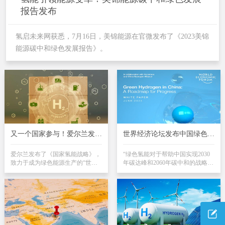
报告发布
氢启未来网获悉，7月16日，美锦能源在官微发布了《2023美锦
能源碳中和绿色发展报告》。
又一个国家参与！爱尔兰发布
世界经济论坛发布中国绿色氢
国家氢能战略
能产业发展路线图
爱尔兰发布了《国家氢能战略》，
“绿色氢能对于帮助中国实现2030
致力于成为绿色能源生产的“世界
年碳达峰和2060年碳中和的战略目
领导者”。该战略考虑整个氢能价
标发挥着至关重要的作用”——6月
值链的需求，包括生产、终端使
27日，在天津举办的世界经济论坛
用、运输和储存、安全、监管、市
（WEF）上发布了中国绿色氢能产
场、创新和技能等方面，并列举了
业发展路线图报告（以下简称路线
未来七年时间表上的21个领域。该
图报告），介绍了中国绿色氢能发
战略还指出，爱尔兰将重点发展绿
展行动方案，并提出六大发展目
氢的生产和规模化，因为这既支持
标，旨在帮助中国实现宏伟的绿氢