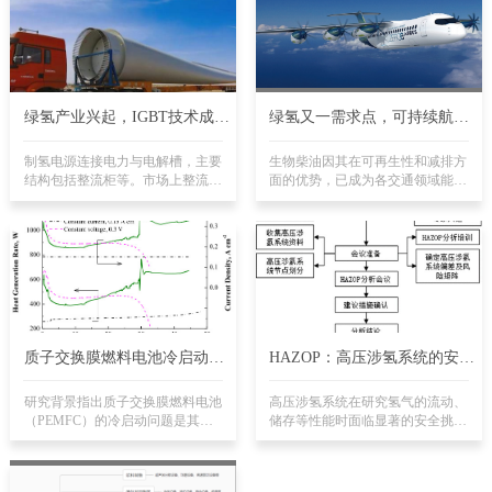
绿氢产业兴起，IGBT技术成制
绿氢又一需求点，可持续航空
氢电源“新宠”
燃料2023年签约超百万吨
制氢电源连接电力与电解槽，主要
生物柴油因其在可再生性和减排方
结构包括整流柜等。市场上整流柜
面的优势，已成为各交通领域能源
技术有晶闸管和IGBT两种，前者
转型的重要方向。与普通石化柴油
适用于大功率、技术成熟；后者在
相比，生物柴油在燃料性能、润滑
电网兼容性好，但大功率技术发展
性能和可再生性上更胜一筹，在燃
中。IGBT能降低谐波含量，随着
烧中能显著减少温室气体、硫和芳
国产化加速，应用逐渐增多。多家
烃等有毒物质的排放。随着生物柴
企业布局IGBT制氢电源，应对市
油制备技术逐渐成熟，并在能源安
场需求。尽管成本高，但政府补贴
全和可持续发展的驱动下受到广泛
和技术进步将推动其发展。预计
关注。
IGBT将成为未来制氢电源的热点
质子交换膜燃料电池冷启动负
HAZOP：高压涉氢系统的安全
技术趋势。
载控制策略
卫士
研究背景指出质子交换膜燃料电池
高压涉氢系统在研究氢气的流动、
（PEMFC）的冷启动问题是其发
储存等性能时面临显著的安全挑
展的重要挑战，解决手段包括结构
战。危险与可操作性分析
优化、辅助启动和负载控制优化。
（HAZOP）提供了解决这些挑战
负载控制策略主要分为电流、电压
的方法，通过识别和评估潜在的危