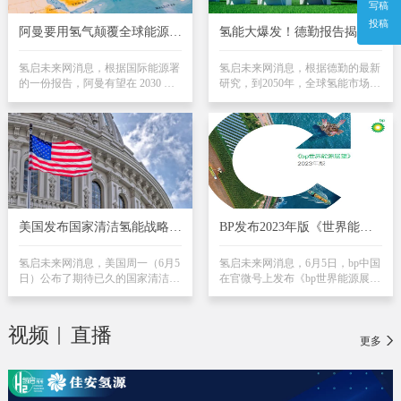
写稿
其脱碳需求，也支持能源安全需
愿景。
投稿
求。
阿曼要用氢气颠覆全球能源格
氢能大爆发！德勤报告揭秘
局？国际能源署报告揭秘这个
2050年氢能市场的惊人规模和
中东国家的惊人计划！
潜力！
氢启未来网消息，根据国际能源署
氢启未来网消息，根据德勤的最新
的一份报告，阿曼有望在 2030 年
研究，到2050年，全球氢能市场的
成为全球最大的氢气出口国之一，
规模可能增加一倍多，达到每年
并且可能以每公斤1.6美元的价格
1.4万亿美元。《绿氢：走向净零
生产可再生氢气。IEA的报告称，
排放的能源之路》报告预测，绿色
根据其对2022年底宣布的氢能项目
氢能将占氢能市场的85%，在铁、
的全球评估，阿曼看起来将在本十
钢和其他行业的清洁氢需求将超过
年成为中东地区最大的氢出口国，
250 MtH2eq，占总需求的42%。随
也是全球第六大氢出口国。该报告
着气候变化成为全球性的迫切问
预计，到2030年，电解槽的总装机
题，清洁氢的需求将“可能在全球
容量将增加300倍，IEA预计资本成
范围内飙升”。德勤的展望表明，
美国发布国家清洁氢能战略和
BP发布2023年版《世界能源
本将降低70%，这意味着阿曼可能
在净零排放的环境下，电气化迅速
路线图，三大关键战略引人注
展望》中文版，探讨氢能前景
在2030年以每公斤1.6美元的成本
取代天然气消费，混合使用的作用
目
氢启未来网消息，美国周一（6月5
氢启未来网消息，6月5日，bp中国
生产可再生氢气。
有限。
日）公布了期待已久的国家清洁氢
在官微号上发布《bp世界能源展
战略和路线图，提供了一个框架，
望》中文版。
希望加速氢能的生产、加工、输
送、储存和使用。
视频
直播
更多