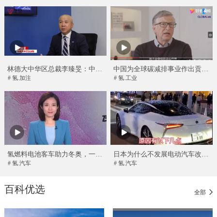
林德大中华区总裁李臻旻：中国
中国为全球碳减排事业作出贡献
能最快突破氢气商业化瓶颈
——访微软创始人比尔·盖茨
# 氢.加注
# 氢.工业
氢燃料电池客车助力冬奥，一次
日本为什么不发展电动汽车改钻
加注可在-35℃下运行300至500
研氢能源汽车？氢能源汽车真正
# 氢.汽车
# 氢.汽车
公里
做到了零污染？
百科优选
全部