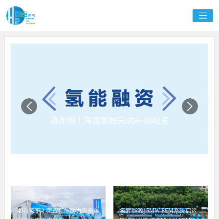
再加码！海德氢能完成B+轮融资
40台氢车！荣程新能助力海南自
氢辉能源15MW PEM系统启运