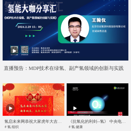
直播预告：MDP技术在绿氢、副产氢领域的创新与实践
氢启未来网恭祝大家虎年大吉、
《抗氧化的利剑--氢》 中央电视
新年快乐！
台发现之旅播出的科普纪录片
# 氢.组织
# 氢.健康