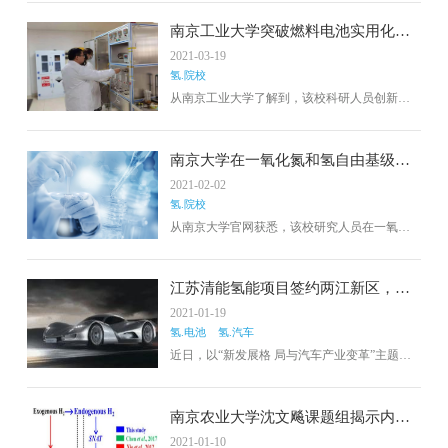
规定》（以下简称《规定》），该《规定》通
过明确发改、工信、建设、规划资源、公安、
南京工业大学突破燃料电池实用化难
商务、生态环境、交通运输、应急管理、市场
题
2021-03-19
监督、消防救援等11个职能部门管理职责，强
氢.院校
调各个区政府和有关部门应严格执行“三管三必
须”安全生产管理要求，为加氢站规划建设运行
从南京工业大学了解到，该校科研人员创新性
管理的全面协调奠定基础。
提出“热膨胀补偿”方案，解决了阻碍固体氧化物
燃料电池实用化的技术难题。相关成果近日发
表在国际学术期刊《自然》上。
南京大学在一氧化氮和氢自由基级联
的光动力治疗领域取得进展
2021-02-02
氢.院校
从南京大学官网获悉，该校研究人员在一氧化
氮和氢自由基级联的光动力治疗领域的研究进
展，成果以“Cascade Reactions by Nitric Oxide and
Hydrogen Radical for Anti-Hypoxia Photodynamic
江苏清能氢能项目签约两江新区，潍
Therapy Using an Activatable Photosensitizer”为题
柴氢燃料电池低温环境运行稳定
2021-01-19
在线发表于美国化学会志(J. Am. Chem. Soc.
氢.电池
氢.汽车
2021, 143, 868−878)。
近日，以“新发展格 局与汽车产业变革”主题的
2021年百人会“云论坛”在北京举行。会上，科学
技术部部长王志刚发表了演讲。
南京农业大学沈文飚课题组揭示内源
氢气增强植物耐盐性的新机制
2021-01-10