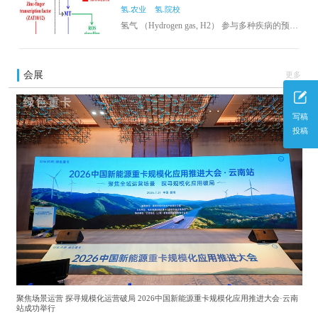
氢.农业
氢.院校
氢气 （Hydrogen gas, H2） 参与多种疾病的预防
和辅助治疗，其分子机制涉及抗炎症、抗氧
化、抗凋亡等。多项研究报道，动植物与微生
物普遍存在H2的代谢，外源H2广泛参与了植物
会展
更多
生长发育调控和非生物胁迫响应。然而，植物
内源H2的生物学功能及相关的分子机制鲜有报
道。
写稿
投稿
聚焦场景运营 探寻规模化运营破局 2026中国新能源重卡规模化应用推进大会·云南
站成功举行