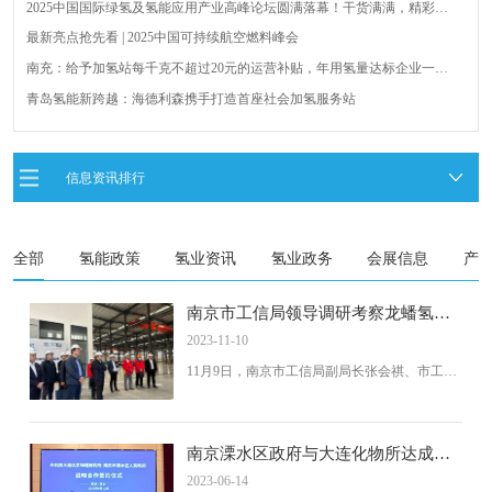
2025中国国际绿氢及氢能应用产业高峰论坛圆满落幕！干货满满，精彩瞬
间不容错过！
最新亮点抢先看 | 2025中国可持续航空燃料峰会
南充：给予加氢站每千克不超过20元的运营补贴，年用氢量达标企业一次
性补助
青岛氢能新跨越：海德利森携手打造首座社会加氢服务站
全球首台套！240吨氢能矿用刚性自卸车联合开发协议签署暨项目阶段开发
成果验收工作会议在呼伦贝尔举行
新疆俊瑞温宿规模化制绿氢项目开工仪式在温宿县成功举办
信息资讯排行
荷兰氢能产业联盟到访天德工业装备，与市区相关领导就威海文登区氢能
产业发展举办交流会
全部
氢能政策
氢业资讯
氢业政务
会展信息
产
南京市工信局领导调研考察龙蟠氢能
项目
2023-11-10
11月9日，南京市工信局副局长张会祺、市工信
局绿色制造处处长张克兵等一行共赴龙蟠科技
溧水产业园，围绕氢能产业发展、产品技术创
新等展开座谈调研。
南京溧水区政府与大连化物所达成战
略合作，推进氢能产业高质量发展
2023-06-14