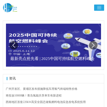
最新亮点抢先看 | 2025中国可持续航空燃料峰会
资讯
广州开发区、黄埔区发布措施降低车用氢气终端销售价格
将投放10000辆！青岛氢能共享单车有新进程
西南地区首套220kW高安全固态储氢燃料电池应急发电系统投用