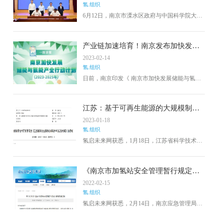
氢.组织
6月12日，南京市溧水区政府与中国科学院大连
化学物理研究所达成战略合作，双方在溧水签
署了合作协议。南京市委常委、组织部部长王
华，区委书记张蕴，区长缪秀梅，区领导陈
产业链加速培育！南京发布加快发展
钢、刘佳及区政府相关人员；大连化物所党委
储能与氢能产业行动计划
2023-02-14
副书记、纪委书记梁波，科研及职能部门相关
氢.组织
人员等出席签约仪式。刘佳与大连化物所科技
合作处处长张晨代表各方签署合作协议。王华
日前，南京印发《 南京市加快发展储能与氢能
希望双方以此次签约为契机，扎实推进签约项
产业行动计划 （2023-2025 年）》。计划提出要
目落地。
着力打造“上游原材料和基础设备部件生产 - 中
游技术系统集成-下游市场应用及回收再利用”的
江苏：基于可再生能源的大规模制
完整储能产业链架构，加速培育发展“制氢-储
氢、高功率低成本氢燃料电池
2023-01-18
氢- 运氢-加氢- 用氢全产业链协同。
氢.组织
氢启未来网获悉，1月18日，江苏省科学技术厅
发布关于印发《江苏省科技支撑碳达峰碳中和
实施方案》的通知。
《南京市加氢站安全管理暂行规定》
出台！明确11个部门的管理职责
2022-02-15
氢.组织
氢启未来网获悉，2月14日，南京应急管理局从
官方网站发布了《南京市加氢站安全管理暂行