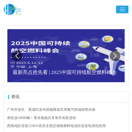
最新亮点抢先看 | 2025中国可持续航空燃料峰会
资讯
广州开发区、黄埔区发布措施降低车用氢气终端销售价格
将投放10000辆！青岛氢能共享单车有新进程
西南地区首套220kW高安全固态储氢燃料电池应急发电系统投用