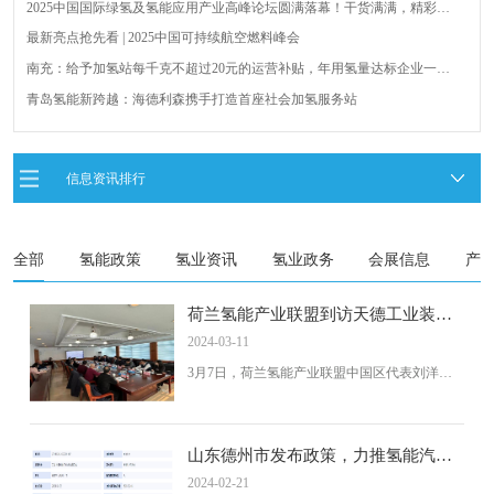
2025中国国际绿氢及氢能应用产业高峰论坛圆满落幕！干货满满，精彩瞬
间不容错过！
最新亮点抢先看 | 2025中国可持续航空燃料峰会
南充：给予加氢站每千克不超过20元的运营补贴，年用氢量达标企业一次
性补助
青岛氢能新跨越：海德利森携手打造首座社会加氢服务站
全球首台套！240吨氢能矿用刚性自卸车联合开发协议签署暨项目阶段开发
成果验收工作会议在呼伦贝尔举行
新疆俊瑞温宿规模化制绿氢项目开工仪式在温宿县成功举办
信息资讯排行
荷兰氢能产业联盟到访天德工业装备，与市区相关领导就威海文登区氢能
产业发展举办交流会
全部
氢能政策
氢业资讯
氢业政务
会展信息
产
荷兰氢能产业联盟到访天德工业装
备，与市区相关领导就威海文登区氢
2024-03-11
能产业发展举办交流会
3月7日，荷兰氢能产业联盟中国区代表刘洋、
荷兰氢能产业联盟中国区项目总监吴迪、上海
氢枫梁宁、天德（威海）工业装备股份有限公
司张延虎、牛元吉、鲁西新能源装备蔺祁振、
威海广鸿燃气周广松、威海中宇泽石油管红
山东德州市发布政策，力推氢能汽车
宇、震泰物流丛培政等氢能行业专家、威海相
产业
2024-02-21
关产业企业家、区市领导们在文登西部工业区