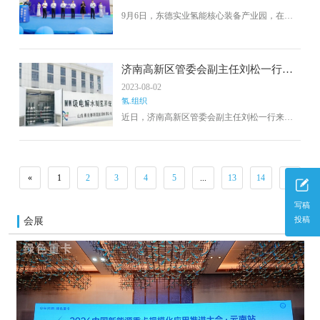
建设的“高效储能及氢能利用山东省工程研究中
心”赫然在列。
9月6日，东德实业氢能核心装备产业园，在烟
台黄渤海新区举行项目开工仪式。
济南高新区管委会副主任刘松一行来
赛克赛斯调研
2023-08-02
氢.组织
近日，济南高新区管委会副主任刘松一行来公
司考察调研，中石油天然气公司科技信息部主
任商博军、科技信息部专责董蕾、中国电科智
慧院副院长齐峰、济南高新产业服务有限公司
总经理陈笑菊、济南高新区智能装备产业中心
«
1
2
3
4
5
...
13
14
»
副主任赵巍等陪同调研。公司董秘、财务总监
王建国及有关部门参加此次活动。
写稿
会展
投稿
更多