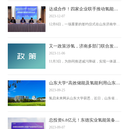
正式交付起步区，标志着起步区氢燃料电池汽
车批量运营正式启动。
达成合作！四家企业联手推动氢能源
项目落地
2023-12-07
12月6日，一场重要的签约仪式在山东济南华电
国际莱城发电厂举行。
又一政策涉氢，济南多部门联合发布
减污降碳方案
2023-11-06
11月3日，为协同推进减污降碳，实现一体谋
划、一体部署、一体推进。济南市生态环境
局、济南市发展和改革委员会、济南市工业和
信息化局、济南市住房和城乡建设局、济南市
城乡交通运输局、济南市农业农村局等部门联
山东大学“高效储能及氢能利用山东省
合印发《济南市减污降碳协同增效实施方
工程研究中心”入选新序列管理
2023-09-25
案》。
氢启未来网从山东大学获悉，近日，山东省发
展改革委公布了《关于印发纳入新序列管理的
山东省工程研究中心名单(第二批)的通知》(鲁
发改高技(2023) 739号)。这份名单中，山东大学
有四家山东省工程研究中心被纳入新序列管
总投资6.8亿元！东德实业氢能装备核
理，其中，依托山东大学能源与动力工程学院
心产业园项目启动
2023-09-07