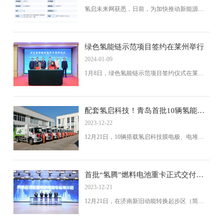
就文登区氢能源产业发展的进一步发展进行了
氢启未来网获悉，日前，为加快推动新能源汽
深入的探讨和交流。交流会期间，天德（威
车产业高质量发展，山东省德州市人民政府印
海）工业装备股份有限公司总经理张延虎，从
发《德州市新能源汽车产业高质量发展行动计
氢气...
划（2024-2026年）》（以下简称：行动计
划）。
绿色氢能链示范项目签约在莱州举行
2024-01-09
1月8日，绿色氢能链示范项目签约仪式在莱州
市新世纪大酒店举行。该项目由中国氢能有限
公司主导，将优化莱州新能源产业结构，推动
产业能级实现新突破、迈上新台阶。
配套氢启科技！青岛首批10辆氢能环
卫车辆正式交付
2023-12-22
12月21日，10辆搭载氢启科技膜电极、电堆和
氢燃料电池系统的氢能环卫车正式交付给青岛
市崂山区环卫园林总公司，这是青岛首批氢能
源环卫车辆，预计在2024年1月份陆续投入运
行。
首批“氢腾”燃料电池重卡正式交付济
南起步区
2023-12-21
12月21日，在济南新旧动能转换起步区（简
称“起步区”）举办的清洁智慧能源高质量发展大
会上，首批搭载国氢科技“氢腾”燃料电池的重卡