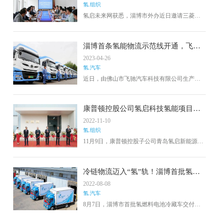
氢.组织
氢启未来网获悉，淄博市外办近日邀请三菱商
事（青岛）有限公司董事长兼总经理本多亮及
三菱商事（上海）有限公司、美达王（中国）
有限公司等一行7人来访淄博，考察淄博市氢能
淄博首条氢能物流示范线开通，飞驰
产业，商谈合作机遇。在活动期间，淄博市政
科技助力齐鲁绿色交通
2023-04-26
协港澳台侨和外事委员会、市发改委、市住建
氢.汽车
局以及全市十余家企业参会。据了解，三菱商
事是日本五大综合商社之一，业务涉及天然
近日，由佛山市飞驰汽车科技有限公司生产制
气、综合原料、石油与化学解决方案、金属资
造的一批49T氢燃料电池牵引车顺利交付齐鲁智
源、食品产业、消费产业等领域。
行（淄博）科技有限公司并投入运营。同时匹
配飞驰科技先进燃料电池汽车能量管理技术，
康普顿控股公司氢启科技氢能项目投
可满足客户在日常物流运输过程中轻松对低能
产
2022-11-10
耗、长续航、零碳排放等需求。未来，飞驰科
氢.组织
技将充分发挥在氢燃料电池汽车行业的先锋企
业作用，继续深化场景应用研究，加强技术创
11月9日，康普顿控股子公司青岛氢启新能源科
新和技术改造，提升产品核心竞争力，助力交
技有限公司举行了投产仪式。
通运输领域绿色低碳转型。
冷链物流迈入“氢”轨！淄博首批氢燃
料电池冷藏车投运
2022-08-08
氢.汽车
8月7日，淄博市首批氢燃料电池冷藏车交付仪
式举行，首批5辆4.5吨氢燃料电池冷藏车交给山