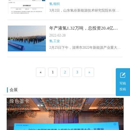
氢.组织
3月2日，山东氢谷新能源技术研究院院长张真
一行来桓台县洽谈氢能产业项目并召开座谈交
流会。桓台县委副书记、县长范伟、县委常
委、副县长陈之远出席了会议。张真一行表
年产液氢1.32万吨，总投资20.4亿！
示，通过本次座谈会交流，全面了解桓台氢能
齐鲁氢能一体化及储氢装备制造项目
2022-02-28
产业的基本情况、发展现状和未来规划。
正式启动
氢.工业
2月25日下午，淄博市2022年新能源产业重大项
目集中开工活动临淄区分会场暨齐鲁氢能（山
东）发展有限公司氢能一体化及储氢装备制造
项目开工仪式举行，淄博市委常委、宣传部部
长雷霞、临淄区委书记周婷、临淄区委副书记
«
1
2
3
»
区长蔡华刚、临淄区领导卢华栋、张召才、赵
学、杨晓军、郭克华、贾继元、李建华出席开
写稿
工仪式。
会展
投稿
更多