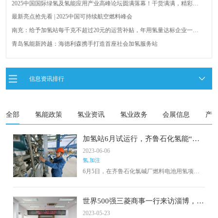
2025中国国际绿氢及氢能应用产业高峰论坛圆满落幕！干货满满，精彩瞬
间不容错过！
最新亮点抢先看 | 2025中国可持续航空燃料峰会
南充：给予加氢站每千克不超过20元的运营补贴，年用氢量达标企业一次
性补助
青岛氢能新跨越：海德利森携手打造首座社会加氢服务站
全球首台套！240吨氢能矿用刚性自卸车联合开发协议签署暨项目阶段开发
成果验收工作会议在呼伦贝尔举行
新疆俊瑞温宿规模化制绿氢项目开工仪式在温宿县成功举办
信息资讯排行
荷兰氢能产业联盟到访天德工业装备，与市区相关领导就威海文登区氢能
产业发展举办交流会
全部
氢能政策
氢业资讯
氢业政务
会展信息
产
加氢站6月试运行，齐鲁石化氢能“入
场券”到手！
2023-06-06
氢.加注
6月5日，在齐鲁石化氯碱厂燃料电池用氢项目
现场，施工人员正在对氢能管道铺设进行收尾
处理及检测工作。该段管道是为中国石化山东
淄博齐鲁加氢站专门铺设，计划于本月与加氢
世界500强三菱商事一行来访淄博，探
站同步试运行。
寻氢能产业合作新机遇
2023-05-23