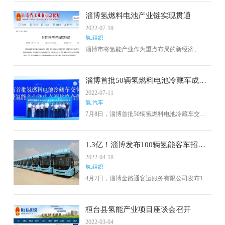
东优鲜送食品科技有限公司。与燃油货车相
比，这些氢燃料电池冷藏车不仅绿色环保，而
淄博氢燃料电池产业链实现贯通
且具有续航里程长、可超低温工作的特点。下
2022-07-19
一步，充分发挥我县制氢、加氢、氢能应用方
氢.组织
面的基础优势，加快新能源产业的发展。
淄博市将氢能产业作为重点布局的新经济、新
赛道，聚力打造氢能生产利用标杆城市，立足
氢气资源丰富和质子交换膜核心优势，着眼延
链补链稳链强链，努力把氢能产业打造成为具
淄博首批50辆氢燃料电池冷藏车成功
有引领性、主导性的地标产业。近日，淄博市
运营，全部使用东岳质子膜
2022-07-11
本地化生产的首批50辆氢燃料电池冷藏车正式
氢.汽车
下线投入运营，这也标志着淄博市自主可控
的"燃料电池膜一电堆一发动机一整车"的氢燃料
7月8日，淄博首批50辆氢燃料电池冷藏车交付
电池产业链已经形成。
运营启动暨氢能产业链生态圈战略合作伙伴签
约仪式在淄博会展中心举行。本次交付的50辆
4.5吨淄博舜泰汽车有限公司生产制造的氢燃料
1.3亿！淄博发布100辆氢能客车招标
电池冷藏车，搭载亿华通81kW燃料电池发动机
公告
2022-04-18
系统，均采用东岳未来氢能公司的质子交换
氢.组织
膜。东岳未来氢能公司作为这些车辆核心材料
质子交换膜的供应商，参与了此次活动。
4月7日，淄博金路通客运服务有限公司发布10.5
米氢燃料电池公交车采购招标公告，项目资金
为国有资金13000万元。
桓台县氢能产业项目座谈会召开
2022-03-04