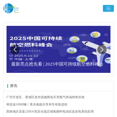
最新亮点抢先看 | 2025中国可持续航空燃料峰会
资讯
广州开发区、黄埔区发布措施降低车用氢气终端销售价格
将投放10000辆！青岛氢能共享单车有新进程
西南地区首套220kW高安全固态储氢燃料电池应急发电系统投用