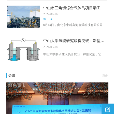
(2022-2025年)》的通知。
中山市三角镇综合气体岛项目动工，
未来将建成氦资源和氢能供应基地
2022-06-16
氢.工业
6月15日，由北京中科富海低温科技有限公司投
资建设的综合性气体岛项目在中山市三角镇动
工建设。将建设中山市第一个氦资源和氢能供
应基地。截至目前，中科富海已在中山市翠亨
中山大学氢能研究取得突破：新型催
新区、三角镇、南区街道布局了气源生产、装
化剂高效产氢的同时还能净化污水
2021-03-18
备制造、销售服务等环节项目，初步形成了完
整的氢能产业链。
中山大学的研究人员开发出一种催化剂，它在
产生氢气的同时去除污染物。
会展
更多