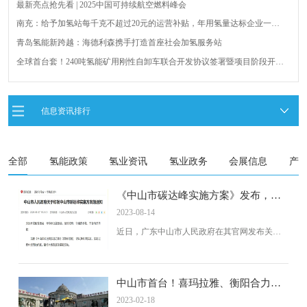
最新亮点抢先看 | 2025中国可持续航空燃料峰会
南充：给予加氢站每千克不超过20元的运营补贴，年用氢量达标企业一次
性补助
青岛氢能新跨越：海德利森携手打造首座社会加氢服务站
全球首台套！240吨氢能矿用刚性自卸车联合开发协议签署暨项目阶段开发
成果验收工作会议在呼伦贝尔举行
新疆俊瑞温宿规模化制绿氢项目开工仪式在温宿县成功举办
荷兰氢能产业联盟到访天德工业装备，与市区相关领导就威海文登区氢能
信息资讯排行
产业发展举办交流会
广州开发区、黄埔区发布措施降低车用氢气终端销售价格
全部
氢能政策
氢业资讯
氢业政务
会展信息
产
《中山市碳达峰实施方案》发布，大
力发展氢能产业并推动交通低碳发
2023-08-14
展！
近日，广东中山市人民政府在其官网发布关于
印发《中山市碳达峰实施方案》的通知。
中山市首台！喜玛拉雅、衡阳合力联
合研发氢燃料电池叉车成功上牌
2023-02-18