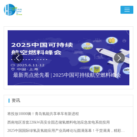
最新亮点抢先看 | 2025中国可持续航空燃料峰会
资讯
将投放10000辆！青岛氢能共享单车有新进程
西南地区首套220kW高安全固态储氢燃料电池应急发电系统投用
2025中国国际绿氢及氢能应用产业高峰论坛圆满落幕！干货满满，精彩瞬
间不容错过！