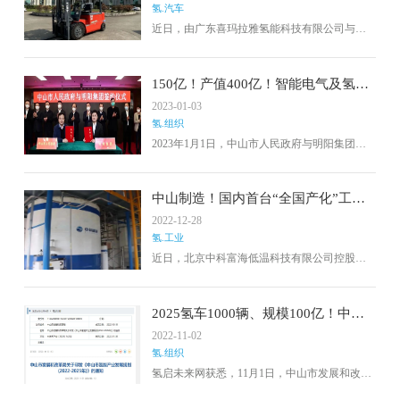
氢.汽车
近日，由广东喜玛拉雅氢能科技有限公司与衡
阳合力工业车辆有限公司联合开发的CPD型氢
燃料电池叉车在粤港澳大湾区正式获得“身份标
识”完成上牌，这也是中山市本地首台完成上牌
150亿！产值400亿！智能电气及氢能
的氢燃料电池工业车辆。
产业园等新能源项目花落中山
2023-01-03
氢.组织
2023年1月1日，中山市人民政府与明阳集团举
行签约仪式，150亿元新能源高端装备制造项目
最终落户中山。根据共识，明阳集团将投资建
设十条全球第三代异质结太阳能发电装备智能
中山制造！国内首台“全国产化”工业
生产线、智能电气及氢能产业园一期、双碳经
用液氢装置调试投产
2022-12-28
济产业园一期等高端装备制造项目。
氢.工业
近日，北京中科富海低温科技有限公司控股子
公司——安徽中科昊海气体科技有限公司1.5吨/
天液氢工厂项目在安徽省完成调试投产，并成
功产出液氢，产量和纯度均达到设计要求。本
2025氢车1000辆、规模100亿！中山
次投产的氢液化器设备是国内首台套全国产
市氢能产业发展规划(2022-2025年)发
2022-11-02
化、获得生产许可的工业用液氢装置，产自中
布
氢.组织
山翠亨新区得中科富海（中山）低温装备制造
有限公司。
氢启未来网获悉，11月1日，中山市发展和改革
局公布关于印发《中山市氢能产业发展规划