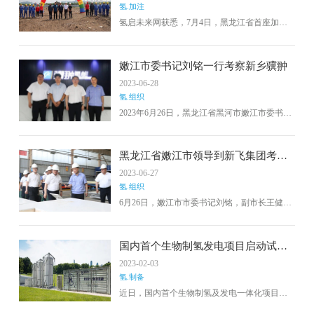
氢.加注
氢启未来网获悉，7月4日，黑龙江省首座加氢
加油站在七台河市冠军路破土动工，为这个夏
日增添了一抹亮色。这一举措是践行国家能源
安全新战略的成果，同时也是加速省内氢能产
嫩江市委书记刘铭一行考察新乡骥翀
业布局的重要举措。据介绍，黑龙江中油绿燃
2023-06-28
能源有限责任公司七台河市冠军路加油加氢充
氢.组织
电综合能源示范项目总投资约4000万元，预计
在2023年10月建成并投入运营。相信这个项目
2023年6月26日，黑龙江省黑河市嫩江市委书记
在未来将为黑龙江省的氢能产业发展注入强大
刘铭考察新乡骥翀氢能科技有限公司，嫩江市
动力。
副市长王健一行陪同考察。新乡骥翀副总经理
刘国锋接待来访。
黑龙江省嫩江市领导到新飞集团考察
调研
2023-06-27
氢.组织
6月26日，嫩江市市委书记刘铭，副市长王健一
行到新飞集团考察调研。受到新飞集团党委书
记、总经理焦守臣，副总经理、总会计师刘晓
来等领导的热情接待。
国内首个生物制氢发电项目启动试运
行
2023-02-03
氢.制备
近日，国内首个生物制氢及发电一体化项目在
哈尔滨市平房污水处理厂完成入场安装、联