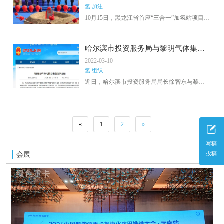
氢.加注
10月15日，黑龙江省首座“三合一”加氢站项目
——七台河市加氢加油充电综合能源示范项目
隆重启动。七台河市委副书记、市长李兵，宝
泰隆新材料股权有限公司董事长焦云、总裁李
哈尔滨市投资服务局与黎明气体集团
清涛，中国石油天然气股份有限公司黑龙江销
对接洽谈氢能产业项目
2022-03-10
售公司执行董事、党委书记梁生光，市城市建
氢.组织
设投资发展有限公司总经理沙德胜等各界领
导、嘉宾出席本次启动仪式。
近日，哈尔滨市投资服务局局长徐智东与黎明
气体集团副总裁姜帆就氢能产业项目进行了座
谈。双方就哈尔滨市积极响应国家“双碳”战略，
加快能源结构转型，加快清洁能源发展步伐，
对氢能产业前瞻性布局进行了深入交流。下一
«
1
2
»
步，哈尔滨市投资服务局将积极为黎明气体集
团在哈尔滨的业务拓展和延伸提供大力支持。
写稿
会展
投稿
更多