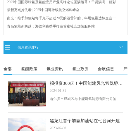
2025中国国际绿氢及氢能应用产业高峰论坛圆满落幕！干货满满，精彩瞬
间不容错过！
最新亮点抢先看 | 2025中国可持续航空燃料峰会
南充：给予加氢站每千克不超过20元的运营补贴，年用氢量达标企业一次
性补助
青岛氢能新跨越：海德利森携手打造首座社会加氢服务站
全球首台套！240吨氢能矿用刚性自卸车联合开发协议签署暨项目阶段开发
成果验收工作会议在呼伦贝尔举行
新疆俊瑞温宿规模化制绿氢项目开工仪式在温宿县成功举办
信息资讯排行
荷兰氢能产业联盟到访天德工业装备，与市区相关领导就威海文登区氢能
产业发展举办交流会
全部
氢能政策
氢业资讯
氢业政务
会展信息
产
拟投资300亿！中国能建风光氢氨醇一
体化项目落地哈尔滨
2024-01-31
哈尔滨市双城区与中能建氢能源有限公司签署
300亿元风光氢氨醇一体化项目，旨在完善氢能
产业链，推广可再生能源。中能建作为中国能
源建设集团子公司，将全面参与氢能产业。双
城区政府承诺全力支持项目快速启动和顺利运
黑龙江首个加氢加油站在七台河开建
行。
2023-07-06