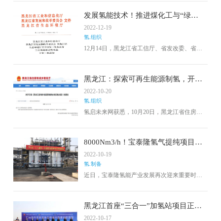
调，启动试运行，这是氢蓝时代智慧氢能解决
方案又一成功范例。
发展氢能技术！推进煤化工与“绿
氢”产业耦合示范！黑龙江发布工业领
2022-12-19
域碳达峰实施方案
氢.组织
12月14日，黑龙江省工信厅、省发改委、省生
态环境厅三部门联合发布《黑龙江省工业领域
碳达峰实施方案》
黑龙江：探索可再生能源制氢，开展
绿色氢能利用
2022-10-20
氢.组织
氢启未来网获悉，10月20日，黑龙江省住房和
城乡建设厅发布关于印发《黑龙江省城乡建设
领域碳达峰实施方案》的通知
8000Nm3/h！宝泰隆氢气提纯项目建
成调试
2022-10-19
氢.制备
近日，宝泰隆氢能产业发展再次迎来重要时
刻，该公司8000Nm3/h燃料电池氢项目氢气提纯
和充装装置项目圆满完成联动调试工作，意味
着该项目已顺利完成建设。
黑龙江首座“三合一”加氢站项目正式
启动！
2022-10-17