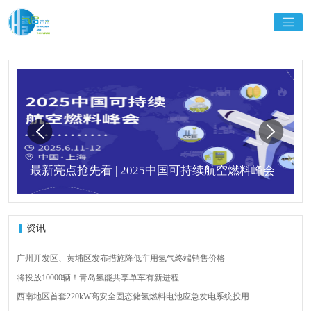
最新亮点抢先看 | 2025中国可持续航空燃料峰会
资讯
广州开发区、黄埔区发布措施降低车用氢气终端销售价格
将投放10000辆！青岛氢能共享单车有新进程
西南地区首套220kW高安全固态储氢燃料电池应急发电系统投用