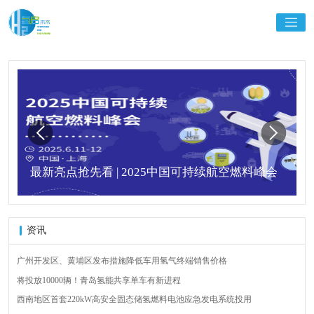
最新亮点抢先看 | 2025中国可持续航空燃料峰会
资讯
广州开发区、黄埔区发布措施降低车用氢气终端销售价格
将投放10000辆！青岛氢能共享单车有新进程
西南地区首套220kW高安全固态储氢燃料电池应急发电系统投用