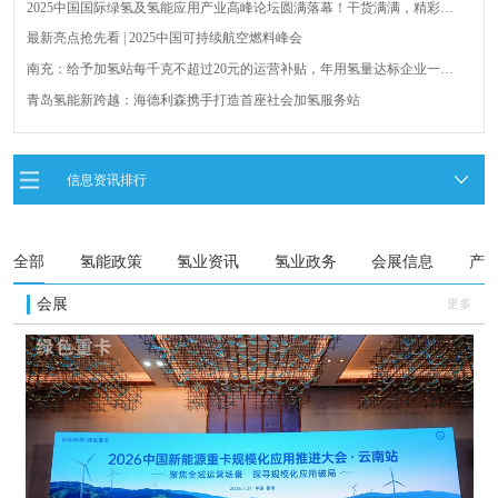
2025中国国际绿氢及氢能应用产业高峰论坛圆满落幕！干货满满，精彩瞬
间不容错过！
最新亮点抢先看 | 2025中国可持续航空燃料峰会
南充：给予加氢站每千克不超过20元的运营补贴，年用氢量达标企业一次
性补助
青岛氢能新跨越：海德利森携手打造首座社会加氢服务站
全球首台套！240吨氢能矿用刚性自卸车联合开发协议签署暨项目阶段开发
成果验收工作会议在呼伦贝尔举行
新疆俊瑞温宿规模化制绿氢项目开工仪式在温宿县成功举办
信息资讯排行
荷兰氢能产业联盟到访天德工业装备，与市区相关领导就威海文登区氢能
产业发展举办交流会
全部
氢能政策
氢业资讯
氢业政务
会展信息
产
会展
更多