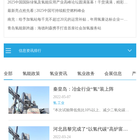
2025中国国际绿氢及氢能应用产业高峰论坛圆满落幕！干货满满，精彩瞬
间不容错过！
最新亮点抢先看 | 2025中国可持续航空燃料峰会
南充：给予加氢站每千克不超过20元的运营补贴，年用氢量达标企业一次
性补助
青岛氢能新跨越：海德利森携手打造首座社会加氢服务站
全球首台套！240吨氢能矿用刚性自卸车联合开发协议签署暨项目阶段开发
成果验收工作会议在呼伦贝尔举行
新疆俊瑞温宿规模化制绿氢项目开工仪式在温宿县成功举办
信息资讯排行
荷兰氢能产业联盟到访天德工业装备，与市区相关领导就威海文登区氢能
产业发展举办交流会
全部
氢能政策
氢业资讯
氢业政务
会展信息
产
秦皇岛：冶金行业“氢”装上阵
2022-05-07
氢.工业
“本次试验降低焦比10%以上、减少二氧化碳排
放量10%以上、增加铁产量13%以上，为钢铁生
产中大规模安全使用氢气提供了宝贵经验。”秦
皇岛昌黎兴国精密机件有限公司总经理周国成
河北昌黎完成了“以氢代碳”高炉富氢
高兴地介绍了“以氢代碳”高炉喷吹纯氢冶炼技术
冶炼技术开发试验
2022-03-24
开发试验项目。近日，秦皇岛市昌黎县成功完