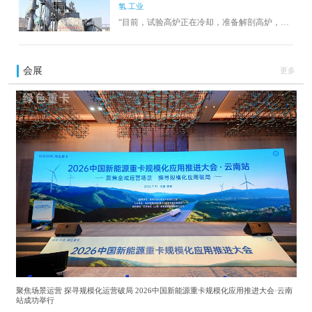
氢.工业
成了“以氢代碳”高炉喷吹纯氢冶炼技术开发试验
项目，将有效促进铸造、钢铁冶金等传统产业
“目前，试验高炉正在冷却，准备解剖高炉，分
的转型升级，实现高质量发展。
析内部变化，收集相关试验数据，做好全面推
广的基础工作。”在秦皇岛昌黎兴国精密机件有
限公司高炉富氢冶炼技术开发试验现场，总经
会展
更多
理周国成说。近日，上海大学与昌黎兴国精密
机件有限公司联合完成了以纯氢为喷吹气源的
高炉富氢冶炼技术开发试验。
聚焦场景运营 探寻规模化运营破局 2026中国新能源重卡规模化应用推进大会·云南
站成功举行