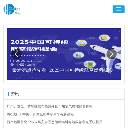
最新亮点抢先看 | 2025中国可持续航空燃料峰会
资讯
广州开发区、黄埔区发布措施降低车用氢气终端销售价格
将投放10000辆！青岛氢能共享单车有新进程
西南地区首套220kW高安全固态储氢燃料电池应急发电系统投用