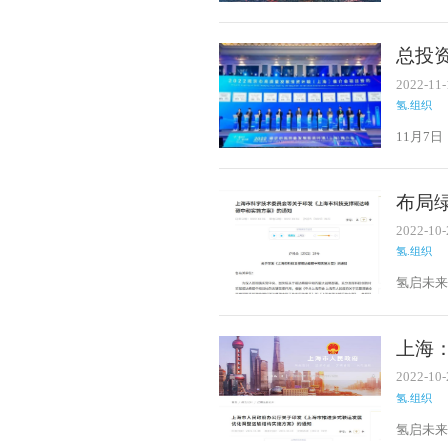
培育5-
产业的
总投
2022-11-
氢.组织
11月7
领事爱
布局
峰碳
2022-10-
氢.组织
氢启未来
市经济
市交通
上海
用！
2022-10-
氢.组织
氢启未来
运发展