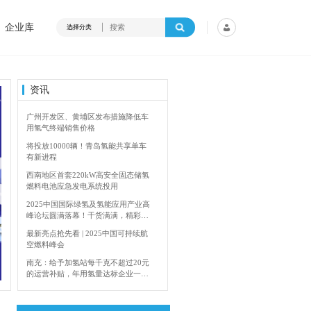
企业库
选择分类
资讯
广州开发区、黄埔区发布措施降低车
用氢气终端销售价格
将投放10000辆！青岛氢能共享单车
有新进程
西南地区首套220kW高安全固态储氢
燃料电池应急发电系统投用
2025中国国际绿氢及氢能应用产业高
峰论坛圆满落幕！干货满满，精彩瞬
间不容错过！
最新亮点抢先看 | 2025中国可持续航
空燃料峰会
内蒙古能源局：2024年加快建设输氢管道网络
南充：给予加氢站每千克不超过20元
的运营补贴，年用氢量达标企业一次
性补助
青岛氢能新跨越：海德利森携手打造
首座社会加氢服务站