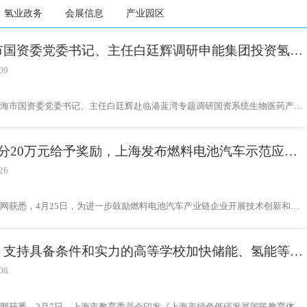
氢业政务
会展信息
产业园区
市国资委党委书记、主任白廷辉调研申能集团投资氢能
09
上海市国资委党委书记、主任白廷辉赴临港蓝湾专题调研国资系统生物医药产
能新能源产业高质量发展等工作。临港集团党委副书记、副总裁翁恺宁，申能集
委员、副总裁宋雪枫等参加调研。
积分20万元给予奖励，上海发布燃料电池汽车示范应用
资金实施细则
26
网获悉，4月25日，为进一步鼓励燃料电池汽车产业链企业开展技术创新和示
，规范和加强上海市燃料电池汽车示范应用专项资金的使用和管理，上海市经济
委员会联合上海市财政局等6部门联合印发《上海市燃料电池汽车示范应用专
实施细则》。
：支持具备条件和实力的高等学校加快储能、氢能等学
业建设
08
网获悉，2月7日，上海市教育委员会印发《上海市绿色低碳发展国民教育体系