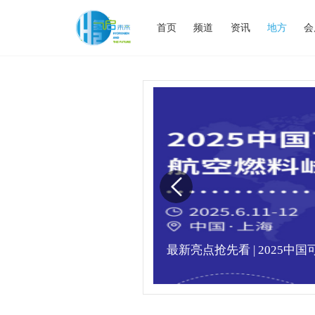
首页
频道
资讯
地方
会
满，精彩瞬间不容错
最新亮点抢先看 | 2025