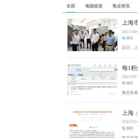
全部
氢能政策
氢业资讯
上海
企业
2023-06-
氢.组织
近日，
业、氢
团党委
每1
专项
2023-04-
氢.组织
氢启未来
范应用
和信息化
项资金
上海
科专
2023-02-
氢.组织
氢启未来