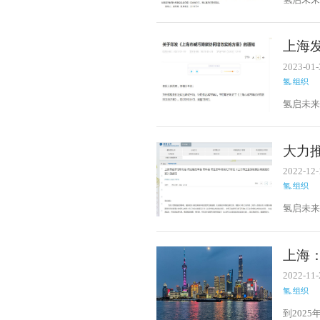
建设实
上海
景
2023-01-
氢.组织
氢启未来
实施方
大力
2022-12-
氢.组织
氢启未来
上海市
施方案
上海：
兽企
2022-11-
氢.组织
到202