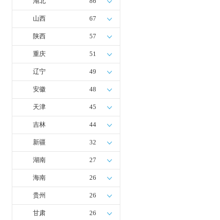
湖北
86
山西
67
陕西
57
重庆
51
辽宁
49
安徽
48
天津
45
吉林
44
新疆
32
湖南
27
海南
26
贵州
26
甘肃
26