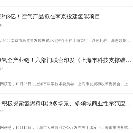
10家独角兽企业。11月23日，上海市发改委副主任裘文进在发布会上表示，氢能
发展正步入快车道。
资约3亿！空气产品拟在南京投建氢能项目
10
日，2022南京市高质量发展投资环境推介会在上海举行，以色列驻上海总领馆总
德华、芬兰驻上海总领馆总领事嵇安诺出席。
绿氢全产业链！六部门联合印发《上海市科技支撑碳达
中和实施方案》
27
网获悉，10月26日，上海市科学技术委员会、上海市发展和改革委员会、上海
和信息化委员会、上海市生态环境局、上海市住房和城乡建设管理委员会、上海
委员会共同研究制定《上海市科技支撑碳达峰碳中和的实施方案》
：积极探索氢燃料电池多场景、多领域商业性示范应
20
网获悉，10月19日，上海市人民政府办公厅发布关于印发《上海市推进多式联
优化调整运输结构实施方案》的通知