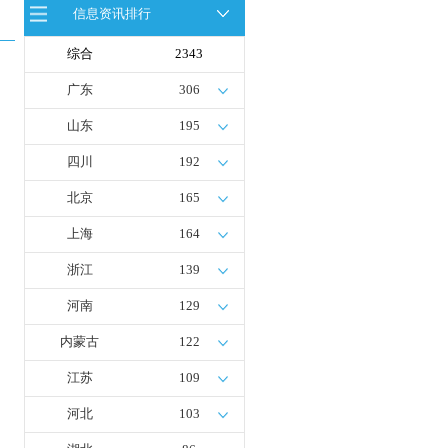
信息资讯排行
全球首台套！240吨氢能矿用刚性自
卸车联合开发协议签署暨项目阶段开
发成果验收工作会议在呼伦贝尔举行
综合
2343
新疆俊瑞温宿规模化制绿氢项目开工
仪式在温宿县成功举办
广东
306
荷兰氢能产业联盟到访天德工业装
备，与市区相关领导就威海文登区氢
山东
195
能产业发展举办交流会
四川
192
北京
165
上海
164
浙江
139
河南
129
内蒙古
122
江苏
109
河北
103