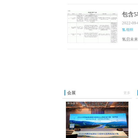
包含5
发布
2022-09-
氢.组织
氢启未来
版）》
会展
更多