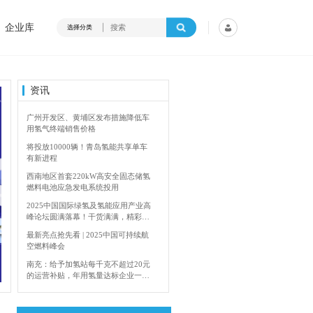
企业库
选择分类
资讯
广州开发区、黄埔区发布措施降低车
用氢气终端销售价格
将投放10000辆！青岛氢能共享单车
有新进程
西南地区首套220kW高安全固态储氢
燃料电池应急发电系统投用
2025中国国际绿氢及氢能应用产业高
峰论坛圆满落幕！干货满满，精彩瞬
间不容错过！
最新亮点抢先看 | 2025中国可持续航
空燃料峰会
内蒙古能源局：2024年加快建设输氢管道网络
南充：给予加氢站每千克不超过20元
的运营补贴，年用氢量达标企业一次
性补助
青岛氢能新跨越：海德利森携手打造
首座社会加氢服务站