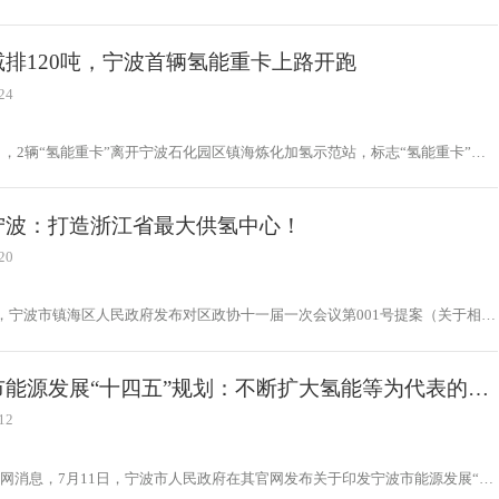
十四五”规划（征求意见稿）》
减排120吨，宁波首辆氢能重卡上路开跑
24
2日，2辆“氢能重卡”离开宁波石化园区镇海炼化加氢示范站，标志“氢能重卡”首
江宁波工业应用。“氢能重卡”是中国石化镇海炼化公司在两辆“氢能大巴”在前
“氢成员”先后助推宁波市实现“氢能大巴”和“氢能重卡”两个零突破。2021年6
，镇海炼化建成宁波市首座加氢示范站，每日加氢能力可达500KG，并在宁波搭
宁波：打造浙江省最大供氢中心！
一个氢能应用场景。
20
日，宁波市镇海区人民政府发布对区政协十一届一次会议第001号提案（关于相应
能减排及新能源建设的建议）的答复
市能源发展“十四五”规划：不断扩大氢能等为代表的新
应用场景
12
网消息，7月11日，宁波市人民政府在其官网发布关于印发宁波市能源发展“十
划的通知