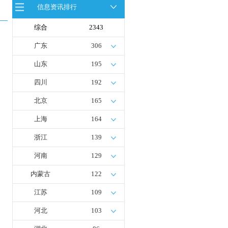
信息资讯排行
全球首台套！240吨氢能矿用刚性自
卸车联合开发协议签署暨项目阶段开
发成果验收工作会议在呼伦贝尔举行
综合
2343
新疆俊瑞温宿规模化制绿氢项目开工
仪式在温宿县成功举办
广东
306
荷兰氢能产业联盟到访天德工业装
备，与市区相关领导就威海文登区氢
山东
195
能产业发展举办交流会
四川
192
北京
165
上海
164
浙江
139
河南
129
内蒙古
122
江苏
109
河北
103