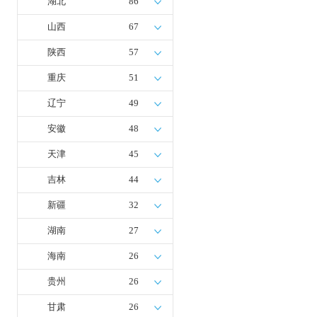
湖北
86
山西
67
陕西
57
重庆
51
辽宁
49
安徽
48
天津
45
吉林
44
新疆
32
湖南
27
海南
26
贵州
26
甘肃
26