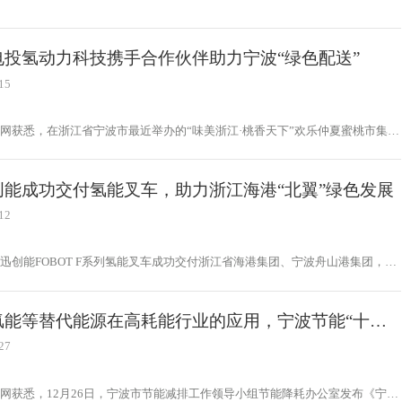
制造企业提供专业的汽车零部件配套服务，重点聚焦燃料电池物流车的运营。
电投氢动力科技携手合作伙伴助力宁波“绿色配送”
15
网获悉，在浙江省宁波市最近举办的“味美浙江·桃香天下”欢乐仲夏蜜桃市集
江省商务厅、农业农村厅、供销合作社等部门联手推动了一场绿色低碳的氢能源
动。这次市集活动上，宁波菜篮子行业协会组织的相关各方展示了即将在宁波市
的氢能城配物流车辆。未来，宁波市将继续全力支持氢能产业的发展，为构建世
创能成功交付氢能叉车，助力浙江海港“北翼”绿色发展
能源产业做出新的更大贡献。
12
迅创能FOBOT F系列氢能叉车成功交付浙江省海港集团、宁波舟山港集团，首
车FOBOT-F3035在嘉兴港乍浦港区投入试用，为绿色港口建设贡献力量。此次
迅创能FOBOT-F3035氢能叉车具有低噪音、耐低温、输出电力恒定、充能时间
势，并且无需进行电力改造，帮助企业实现零碳排。作为氢能物料搬运解决方案
氢能等替代能源在高耗能行业的应用，宁波节能“十四
，翼迅创能着眼于氢能叉车等非道路车辆领域，助力嘉兴市开辟氢能细分新赛
规划（征求意见稿）发布！
时带动氢能全产业链协同发展。
27
网获悉，12月26日，宁波市节能减排工作领导小组节能降耗办公室发布《宁波