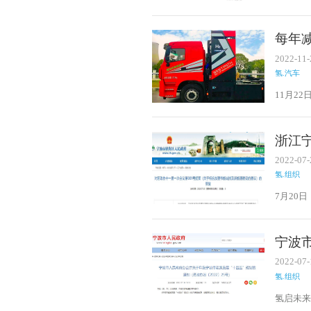
市节能“
每年
2022-11-
氢.汽车
11月2
次投入浙
提下再添
月25日
浙江
建了第
2022-07-
氢.组织
7月20
加强节
宁波
技术
2022-07-
氢.组织
氢启未来
四五”规