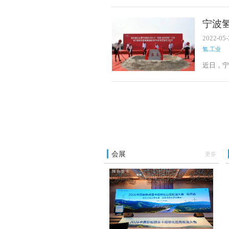
宁波
2022-05-
氢.工业
近日，
重点研
国际领
质量发
会展
更多