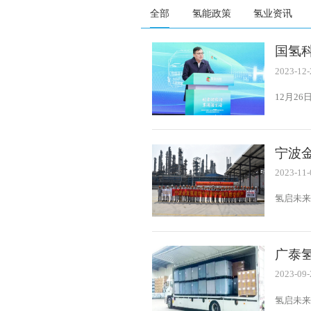
全部
氢能政策
氢业资讯
国氢
下线
2023-12-
12月2
批量交
副秘书
司揭牌
宁波
2023-11-
氢启未来
氢产品
化项目
力。
广泰
2023-09-
氢启未