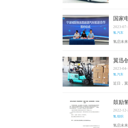
为整车
国家
2023-07-
氢.汽车
氢启未来
上，浙
市集活
场投放
翼迅
界级新
2023-04-
氢.汽车
近日，翼
辆氢能叉
交付的翼
短等优
鼓励
供应商
五”
道，同
2022-12-
氢.组织
氢启未来