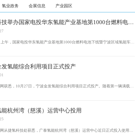
氢业政务
会展信息
产业园区
科技举办国家电投华东氢能产业基地第1000台燃料电池
暨宁波区域氢能车辆批量交付仪式
27
6日上午，国家电投华东氢能产业基地第1000台燃料电池下线暨宁波区域氢能车辆
付仪式在慈溪滨海经济开发区隆重举行。集团公司总经理助理农刚，宁波市政府
长、办公厅党组成员薛晓伟共同出席仪式并见证浙江氢动利信息技术服务有限公
并与产业链企业签约。
金发氢能综合利用项目正式投产
01
网获悉，10月27日，宁波金发氢能综合利用项目正式投产。随着第一辆满载纯
的储氢专用车缓缓驶出，标志着这个项目的顺利投产。这不仅是宁波金发在一体
建设中的又一捷报，更意味着金发新材料在清洁能源领域的深度布局和持续发
氢能杭州湾（慈溪）运营中心投用
25
来网从捷氢科技处获悉，广泰氢能杭州湾（慈溪）运营中心近日正式投入使用，