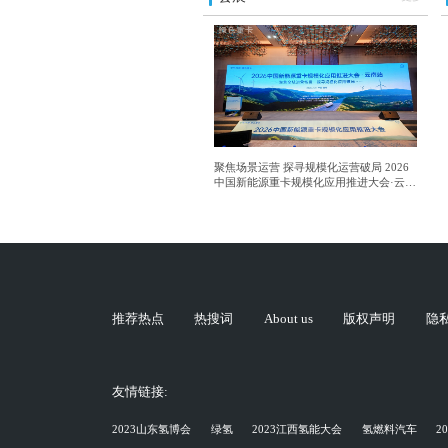
聚焦场景运营 探寻规模化运营破局 2026
中国新能源重卡规模化应用推进大会·云南
站成功举行
推荐热点
热搜词
About us
版权声明
隐
友情链接:
2023山东氢博会
绿氢
2023江西氢能大会
氢燃料汽车
2