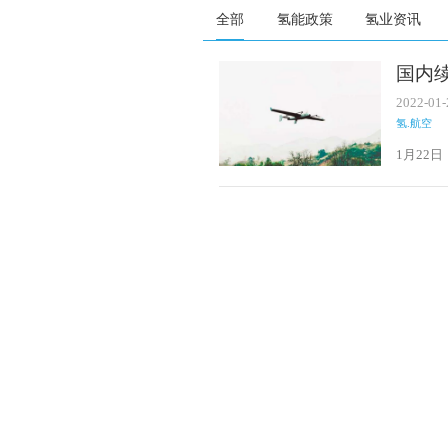
全部
氢能政策
氢业资讯
国内
2022-01-
氢.航空
1月22
新区完
统运行效
和火灾预
能源研