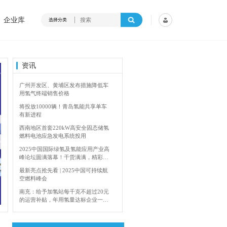
企业库
选择分类
资讯
广州开发区、黄埔区发布措施降低车
用氢气终端销售价格
将投放10000辆！青岛氢能共享单车
有新进程
西南地区首套220kW高安全固态储氢
燃料电池应急发电系统投用
2025中国国际绿氢及氢能应用产业高
峰论坛圆满落幕！干货满满，精彩瞬
间不容错过！
最新亮点抢先看 | 2025中国可持续航
空燃料峰会
内蒙古能源局：2024年加快建设输氢管道网络
南充：给予加氢站每千克不超过20元
的运营补贴，年用氢量达标企业一次
性补助
青岛氢能新跨越：海德利森携手打造
首座社会加氢服务站