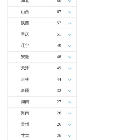
湖北
86
山西
67
陕西
57
重庆
51
辽宁
49
安徽
48
天津
45
吉林
44
新疆
32
湖南
27
海南
26
贵州
26
甘肃
26