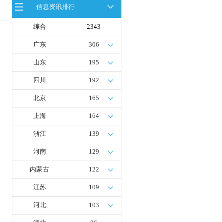
信息资讯排行
全球首台套！240吨氢能矿用刚性自
卸车联合开发协议签署暨项目阶段开
发成果验收工作会议在呼伦贝尔举行
综合
2343
新疆俊瑞温宿规模化制绿氢项目开工
仪式在温宿县成功举办
广东
306
荷兰氢能产业联盟到访天德工业装
备，与市区相关领导就威海文登区氢
山东
195
能产业发展举办交流会
四川
192
北京
165
上海
164
浙江
139
河南
129
内蒙古
122
江苏
109
河北
103