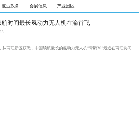
氢业政务
会展信息
产业园区
续航时间最长氢动力无人机在渝首飞
23
日，从两江新区获悉，中国续航最长的氢动力无人机“青鸥30”最近在两江协同创
成了首次飞行。无人机采用国内首个撞击换气燃料电池动力系统，可大大提高系
率，抗风能力达到6级，可用于长时间侦查、线路检查、航空测试、物流运输
警等场景。“青鸥30”氢动力无人机由哈尔滨工业大学重庆研究院氢动力及低碳
究中心独立研发。