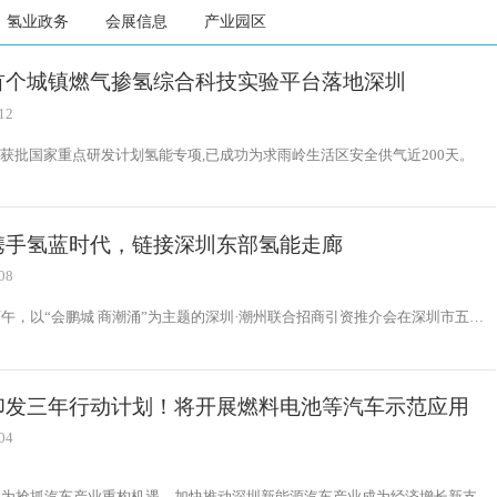
氢业政务
会展信息
产业园区
首个城镇燃气掺氢综合科技实验平台落地深圳
12
获批国家重点研发计划氢能专项,已成功为求雨岭生活区安全供气近200天。
携手氢蓝时代，链接深圳东部氢能走廊
08
下午，以“会鹏城 商潮涌”为主题的深圳·潮州联合招商引资推介会在深圳市五洲
功举办，标志着深潮产业共建、协同发展实现新突破。项目签约仪式上，在与会
嘉宾和企业家的共同见证下，深圳对口帮扶协作潮州指挥部副指挥长吴斌，氢蓝
事长助理沈洁分别代表双方签署了意向合作协议，标志着潮州携手氢蓝时代，正
深圳东部氢能走廊。
印发三年行动计划！将开展燃料电池等汽车示范应用
04
，为抢抓汽车产业重构机遇，加快推动深圳新能源汽车产业成为经济增长新支