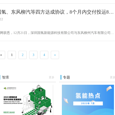
物流车，到2025年前总投放1000辆氢能冷链物流车。“百县百特”系统平台应运
它的核心任务是实现全国农特产品在粤港澳大湾区畅通销售，基地助农，湾区惠
国氢、东风柳汽等四方达成协议，8个月内交付投运800
大绿色低碳消费，促进消费结构升级。
车
22
网获悉，12月21日，深圳国氢新能源科技有限公司与东风柳州汽车有限公司、
盐港明珠货运实业有限公司、深圳市卡盟汽车销售服务有限公司在盐田区共同签
合作协议。值得一提的是，未来，盐田区还将充分利用盐田国际航运枢纽港地
通周边区域氢源渠道，通过完善的产业链赋能降低场景客户用氢成本，将盐田打
源集散枢纽，全力争当深圳打造粤港澳大湾区氢能产业创新发展高地的排头兵。
«
1
2
3
4
»
智库
专题
更多
更