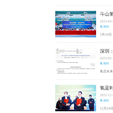
助项目
斗山
2023-03-
氢.组织
3月16
湾体育
深圳
2023-02-
氢.组织
氢启未来
的若干
氢蓝
2022-12-
氢.组织
12月2
隆重举行