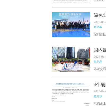
柱，乘势
定并发布
年）》
绿色
2023-06-
氢.汽车
深圳首批
浩易汽车
宣布20
悉，“中
国内
企单位
2023-06-
氢.汽车
零碳交通
圳湾创
由深圳市
付60辆
4个项
能驱动、
项目
中汇报
2023-04-
氢.组织
氢启未来