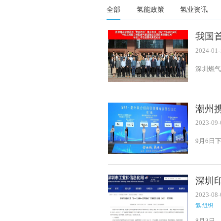
全部
氢能政策
氢业资讯
我国
2024-01-
深圳燃气
潮州
2023-09-
9月6日
宾馆成
领导、
时代董
式链接
深圳
2023-08-
氢.组织
8月3日