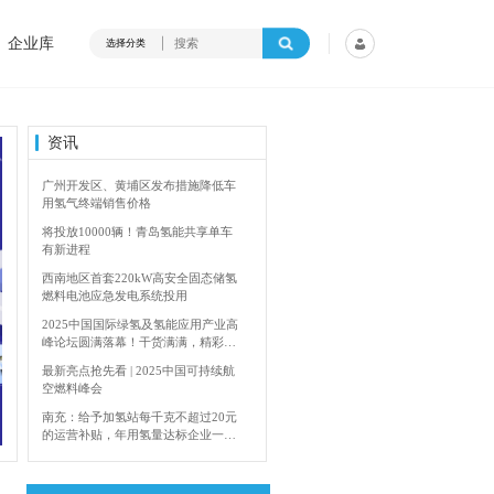
企业库
选择分类
资讯
广州开发区、黄埔区发布措施降低车
用氢气终端销售价格
将投放10000辆！青岛氢能共享单车
有新进程
西南地区首套220kW高安全固态储氢
燃料电池应急发电系统投用
2025中国国际绿氢及氢能应用产业高
峰论坛圆满落幕！干货满满，精彩瞬
间不容错过！
最新亮点抢先看 | 2025中国可持续航
空燃料峰会
内蒙古能源局：2024年加快建设输氢管道网络
南充：给予加氢站每千克不超过20元
的运营补贴，年用氢量达标企业一次
性补助
青岛氢能新跨越：海德利森携手打造
首座社会加氢服务站