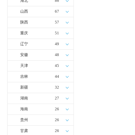
湖北
86
山西
67
陕西
57
重庆
51
辽宁
49
安徽
48
天津
45
吉林
44
新疆
32
湖南
27
海南
26
贵州
26
甘肃
26