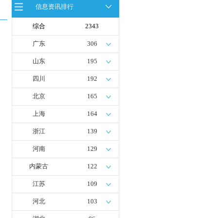
信息资讯排行
全球首台套！240吨氢能矿用刚性自
卸车联合开发协议签署暨项目阶段开
发成果验收工作会议在呼伦贝尔举行
综合
2343
新疆俊瑞温宿规模化制绿氢项目开工
仪式在温宿县成功举办
广东
306
荷兰氢能产业联盟到访天德工业装
备，与市区相关领导就威海文登区氢
山东
195
能产业发展举办交流会
四川
192
北京
165
上海
164
浙江
139
河南
129
内蒙古
122
江苏
109
河北
103