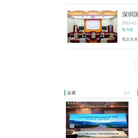
氢能冷链
而生，
深圳
民，扩
辆氢
2022-12-
氢.汽车
氢启未来
深圳市
署战略
位，打
造为氢
会展
更多