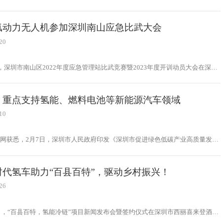
公示。
氢动力无人机参加深圳南山应急比武大会
20
日，深圳市南山区2022年度应急管理站比武竞赛暨2023年度开训动员大会在深圳
中心举行。
：重点支持氢能、燃料电池等新能源汽车领域
10
网获悉，2月7日，深圳市人民政府印发《深圳市促进绿色低碳产业高质量发展
措施》
时代氢车助力“百县百特”，驱动乡村振兴！
26
4日，“百县百特，氢能冷链”项目新闻发布会暨签约仪式在深圳市西丽喜来登酒店
。根据以上协议，双方将充分发挥各自优势，在2023年上半年首批投放200台