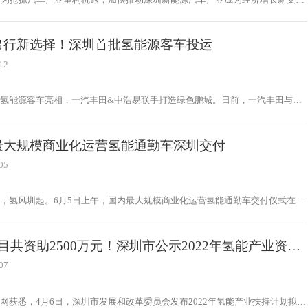
而上建设“新一代世界一流汽车城”，深圳市工业和信息化局结合实际情况，制
了《深圳市加快打造“新一代世界一流汽车城”三年行动计划（2023－2025
。
出行新选择！深圳首批氢能源客车投运
12
氢能源客车亮相，一汽丰田&中浩易联手打造绿色鹏城。日前，一汽丰田与中
租赁在深圳宝安区嘉进隆汽车城举行了“氢擎助力 绿色深圳”交车暨运营仪式，
辆氢能源客车正式投入运营，为深圳市民提供清洁、安全、高效的出行服务。据
浩易”计划在未来三年内，在深圳投入300辆氢能源中小型客车，服务于深圳政
最大规模商业化运营氢能通勤车深圳交付
，为推动深圳绿色环保事业发展贡献自己的力量。
05
，氢风圳起。6月5日上午，国内最大规模商业化运营氢能通勤车交付仪式在深
业广场成功举行。此次交付的氢能通勤大巴，搭载了氢蓝时代氢燃料电池系统，
京兰新能源汽车服务有限公司采购、运营，该项目总计将投放200辆，首批交
将用于腾讯公司以及科技园辖区相关企业员工通勤服务。该项目将打造成为“氢
目共资助2500万元！深圳市公示2022年氢能产业资助
零碳出行”园区通勤车示范应用标杆，也是深圳氢能科技和产业成果的一次集
。
07
网获悉，4月6日，深圳市发展和改革委员会发布2022年氢能产业扶持计划拟资