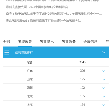
2025中国国际绿氢及氢能应用产业高峰论坛圆满落幕！干货满满，精彩瞬
间不容错过！
最新亮点抢先看 | 2025中国可持续航空燃料峰会
南充：给予加氢站每千克不超过20元的运营补贴，年用氢量达标企业一次
性补助
青岛氢能新跨越：海德利森携手打造首座社会加氢服务站
全球首台套！240吨氢能矿用刚性自卸车联合开发协议签署暨项目阶段开发
成果验收工作会议在呼伦贝尔举行
新疆俊瑞温宿规模化制绿氢项目开工仪式在温宿县成功举办
荷兰氢能产业联盟到访天德工业装备，与市区相关领导就威海文登区氢能
全部
氢能政策
氢业资讯
氢业政务
会展信息
产
产业发展举办交流会
广州开发区、黄埔区发布措施降低车用氢气终端销售价格
信息资讯排行
综合
2343
广东
306
山东
195
四川
192
北京
165
上海
164