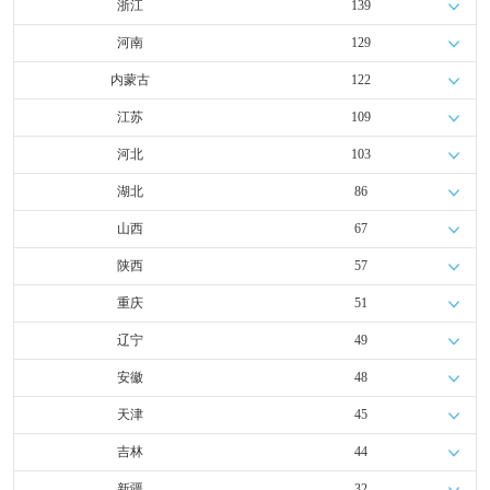
浙江
139
河南
129
内蒙古
122
江苏
109
河北
103
湖北
86
山西
67
陕西
57
重庆
51
辽宁
49
安徽
48
天津
45
吉林
44
新疆
32