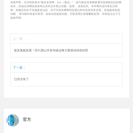
免责声明：凡注明来源为“氢启未来网：xxx（署名）”，除与氢启未来网签署内容授权协议的网
站外，其他任何网站或者单位未经允许禁止转载、使用， 违者必究。非本网作品均来自互联
网，转载目的在于传递更多信息，并不代表本网赞同其观点和对其真实性负责。其他媒体如需
转载， 请与稿件来源方联系。如有涉及版权问题，可联系我们直接删除处理。详情请点击下方
版权声明。
上一篇：
提及氢能发展！四川眉山市发布碳达峰方案推动绿色转型
下一篇：
已经没有了
官方