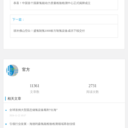
恭喜！中国首个国家氢能动力质量检验检测中心正式揭牌成立
下一篇：
填补佛山空白！盛氢制氢1000标方制氢设备成功下线交付
官方
11361
2731
文章数
阅读次数
相关文章
全球首例大型固态储氢设备顺利“出海”
2024-11-22 10:57
引领行业发展：海德利森氢能检验检测领域再创佳绩