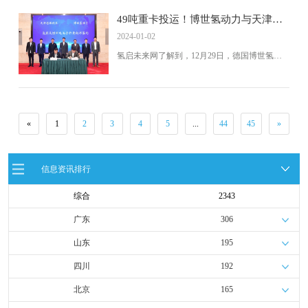
通知》（财建〔2020〕394 号）、《关于启动新
一批燃料电池汽车示范应用工作的通知》（财
49吨重卡投运！博世氢动力与天津港
建〔2021〕437号）等文件精神，充分发挥财政
保税区签署合作协议
2024-01-02
资金对燃料电池汽车示范应用的促进作用和导
向作用，切实推进郑州市氢燃料汽车产业高质
氢启未来网了解到，12月29日，德国博世氢动
量发展，郑州市工信局、郑州市财政局决定组
力系统（重庆）有限公司（以下简称：博世氢
织开展郑州市燃料电池汽车示范应用第二年度
动力）与天津临港投资控股有限公司在天津港
中央奖励资金申报工作。
保税区管委会签署了氢能及燃料电池项目合作
协议。
«
1
2
3
4
5
...
44
45
»
信息资讯排行
综合
2343
广东
306
山东
195
四川
192
北京
165