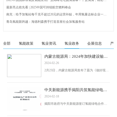
2025中国国际绿氢及氢能应用产业高峰论坛圆满落幕！干货满满，精彩瞬
间不容错过！
最新亮点抢先看 | 2025中国可持续航空燃料峰会
南充：给予加氢站每千克不超过20元的运营补贴，年用氢量达标企业一次
性补助
青岛氢能新跨越：海德利森携手打造首座社会加氢服务站
全球首台套！240吨氢能矿用刚性自卸车联合开发协议签署暨项目阶段开发
成果验收工作会议在呼伦贝尔举行
新疆俊瑞温宿规模化制绿氢项目开工仪式在温宿县成功举办
荷兰氢能产业联盟到访天德工业装备，与市区相关领导就威海文登区氢能
全部
氢能政策
氢业资讯
氢业政务
会展信息
产
产业发展举办交流会
广州开发区、黄埔区发布措施降低车用氢气终端销售价格
内蒙古能源局：2024年加快建设输氢
管道网络
2024-02-26
2月23日，内蒙古能源局发布了题为《做好现代
能源经济这篇文章 做大做强国家重要能源基
地》的文件。氢能方面，文件指出：1、2023年
内蒙古能源工作成效显著。协同推进装备制造
业发展。坚持一手抓新能源开发、一手抓新能
中关新能源携手揭阳共筑氢能绿电未
源装备制造业，全力推进呼包鄂通新能源装备
来
2024-02-18
制造基地建设，2023年新能源装备制造项目完
成投资超过750亿元、同比增长1.2倍，风电整建
揭阳市政府与中关新能源签订氢能绿电合作框
制配套能力、光伏组件供给能力、制氢设备产
架协议，共建氢能产业、储能电站等项目，推
能、储能装备生产能力分别达到500万千瓦...
动政企合作，实现共赢。