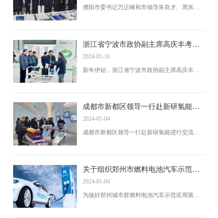
濮阳市委书记万正峰和市领导朱良才、周东柯
等人对风氢扬科技和天顺氢能在当地的两大产
业项目的考察调研，并听取了风氢扬科技关于
产品自主化和本地化生产的介绍。
浙江省宁波市政协副主席高庆丰考察
博氢新能源
2024-01-16
新年伊始，浙江省宁波市政协副主席高庆丰在
龙山镇镇长徐江、副镇长金涛的陪同下，考察
博氢新能源浙江宁波基地，调研博氢新能源项
目进展情况。
成都市新都区领导一行赴新研氢能交
流考察
2024-01-04
成都市新都区领导一行赴新研氢能进行交流考
察，深入了解了该公司自主研发的氢燃料电池
移动应急电源。该电源具有绿色低碳输出、稳
定输出和多种功能等特点，将作为应急备用电
源落户新都区工业园区管理委。双方座谈交流
关于组织郑州市燃料电池汽车示范应
中，新都区委副书记魏柯表示将继续支持新研
用第二年度中央奖励资金申报工作的
2024-01-04
氢能的发展，并强调成都新研将推进成都市“双
通知
碳”目标的完成。
为做好郑州城市群燃料电池汽车示范应用第二
年度绩效自评工作，准确核算中央奖励资金，
贯彻落实《关于开展燃料电池汽车示范应用的