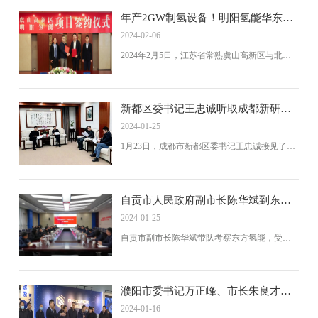
年产2GW制氢设备！明阳氢能华东区
制造基地项目落地常熟
2024-02-06
2024年2月5日，江苏省常熟虞山高新区与北京
明阳氢能科技有限公司签订战略合作协议，共
建华东区先进的氢能装备产业基地。明阳氢能
计划在虞山高新区建设年产2GW的制氢设备产
业园区。江苏省常熟虞山高新区是长三角创新
新都区委书记王忠诚听取成都新研汇
创业集聚区，有3200家外资企业，总投资额达
报
2024-01-25
600亿美元。
1月23日，成都市新都区委书记王忠诚接见了新
研氢能董事长洪鑫，听取了成都新研氢能源科
技有限公司的工作总结和规划。洪鑫汇报了公
司2023年的成绩和5大示范场景投入运营的情
况，以及2024年的规划。
自贡市人民政府副市长陈华斌到东方
氢能考察
2024-01-25
自贡市副市长陈华斌带队考察东方氢能，受到
东方锅炉高层的热情接待。考察团深入了解了
东方氢能的技术研发与产业发展情况，并在座
谈会上讨论了合作事宜。
濮阳市委书记万正峰、市长朱良才一
行考察调研风氢扬濮阳工厂
2024-01-16