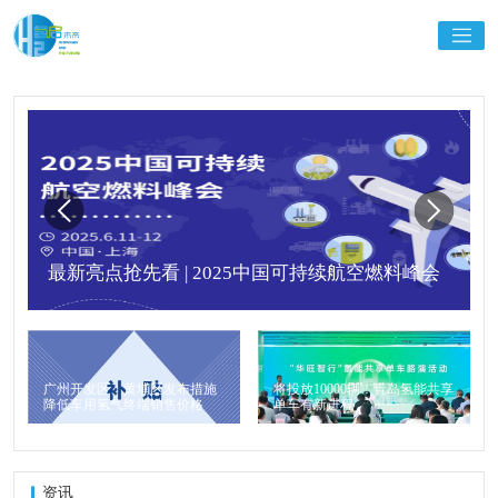
最新亮点抢先看 | 2025中国可持续航空燃料峰会
广州开发区、黄埔区发布措施
将投放10000辆！青岛氢能共享
降低车用氢气终端销售价格
单车有新进程
资讯