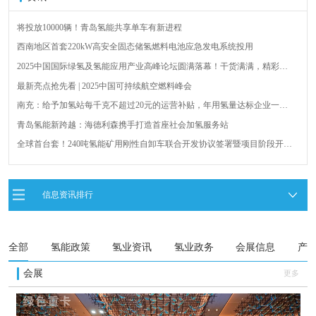
将投放10000辆！青岛氢能共享单车有新进程
西南地区首套220kW高安全固态储氢燃料电池应急发电系统投用
2025中国国际绿氢及氢能应用产业高峰论坛圆满落幕！干货满满，精彩瞬
间不容错过！
最新亮点抢先看 | 2025中国可持续航空燃料峰会
南充：给予加氢站每千克不超过20元的运营补贴，年用氢量达标企业一次
性补助
青岛氢能新跨越：海德利森携手打造首座社会加氢服务站
全球首台套！240吨氢能矿用刚性自卸车联合开发协议签署暨项目阶段开发
成果验收工作会议在呼伦贝尔举行
新疆俊瑞温宿规模化制绿氢项目开工仪式在温宿县成功举办
荷兰氢能产业联盟到访天德工业装备，与市区相关领导就威海文登区氢能
信息资讯排行
产业发展举办交流会
广州开发区、黄埔区发布措施降低车用氢气终端销售价格
全部
氢能政策
氢业资讯
氢业政务
会展信息
产
会展
更多