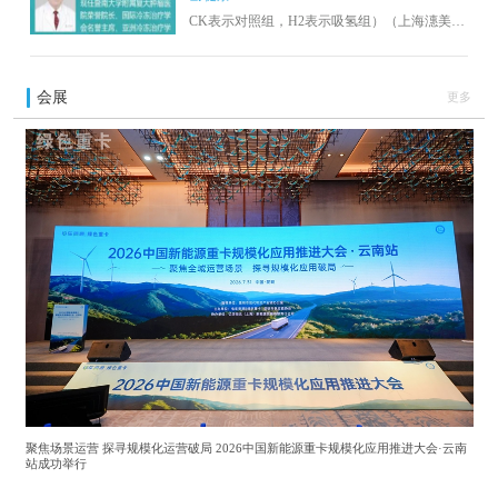
CK表示对照组，H2表示吸氢组）（上海潓美提
供） 研究人员进一步做细胞培养试验，比较在
正常气体和含氢气体条件下，癌细胞生长状
态，发现在含氢条件下，癌细胞增殖减慢，运
会展
更多
动减缓，出现变性和凋亡。
聚焦场景运营 探寻规模化运营破局 2026中国新能源重卡规模化应用推进大会·云南
站成功举行