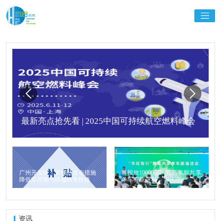
最新亮点抢先看 | 2025中国可持续航空燃料峰会
广州开发区、黄埔区发布措施
将投放10000辆！青岛氢能共享
降低车用氢气终端销售价格
单车有新进程
资讯