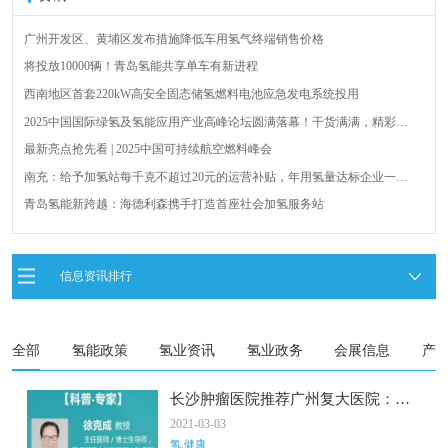
广州开发区、黄埔区发布措施降低车用氢气终端销售价格
将投放10000辆！青岛氢能共享单车有新进程
西南地区首套220kW高安全固态储氢燃料电池应急发电系统投用
2025中国国际绿氢及氢能应用产业高峰论坛圆满落幕！干货满满，精彩瞬
间不容错过！
最新亮点抢先看 | 2025中国可持续航空燃料峰会
南充：给予加氢站每千克不超过20元的运营补贴，年用氢量达标企业一次
性补助
青岛氢能新跨越：海德利森携手打造首座社会加氢服务站
全球首台套！240吨氢能矿用刚性自卸车联合开发协议签署暨项目阶段开发
成果验收工作会议在呼伦贝尔举行
新疆俊瑞温宿规模化制绿氢项目开工仪式在温宿县成功举办
信息资讯排行
荷兰氢能产业联盟到访天德工业装备，与市区相关领导就威海文登区氢能
产业发展举办交流会
全部
氢能政策
氢业资讯
氢业政务
会展信息
产
长沙肿瘤医院推荐广州复大医院：氢
分子防治肝癌
2021-03-03
氢.健康