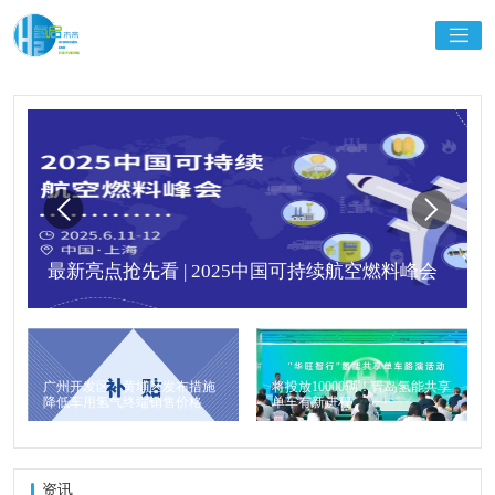
最新亮点抢先看 | 2025中国可持续航空燃料峰会
广州开发区、黄埔区发布措施
将投放10000辆！青岛氢能共享
降低车用氢气终端销售价格
单车有新进程
资讯