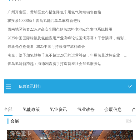
广州开发区、黄埔区发布措施降低车用氢气终端销售价格
将投放10000辆！青岛氢能共享单车有新进程
西南地区首套220kW高安全固态储氢燃料电池应急发电系统投用
2025中国国际绿氢及氢能应用产业高峰论坛圆满落幕！干货满满，精彩瞬
间不容错过！
最新亮点抢先看 | 2025中国可持续航空燃料峰会
南充：给予加氢站每千克不超过20元的运营补贴，年用氢量达标企业一次
性补助
青岛氢能新跨越：海德利森携手打造首座社会加氢服务站
全球首台套！240吨氢能矿用刚性自卸车联合开发协议签署暨项目阶段开发
成果验收工作会议在呼伦贝尔举行
新疆俊瑞温宿规模化制绿氢项目开工仪式在温宿县成功举办
信息资讯排行
荷兰氢能产业联盟到访天德工业装备，与市区相关领导就威海文登区氢能
产业发展举办交流会
全部
氢能政策
氢业资讯
氢业政务
会展信息
产
会展
更多