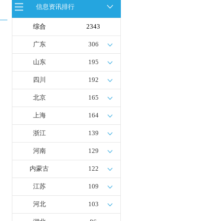
发成果验收工作会议在呼伦贝尔举行
信息资讯排行
新疆俊瑞温宿规模化制绿氢项目开工
仪式在温宿县成功举办
综合
2343
荷兰氢能产业联盟到访天德工业装
备，与市区相关领导就威海文登区氢
能产业发展举办交流会
广东
306
广州开发区、黄埔区发布措施降低车
用氢气终端销售价格
山东
195
四川
192
北京
165
上海
164
浙江
139
河南
129
内蒙古
122
江苏
109
河北
103