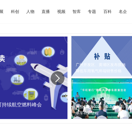
展
科创
人物
直播
视频
智库
专题
百科
名企
广州开发区、黄埔区发布措施
降低车用氢气终端销售价格
中国可持续航空燃料峰会
内蒙古能源局：202
将投放10000辆！青岛氢能共享
单车有新进程