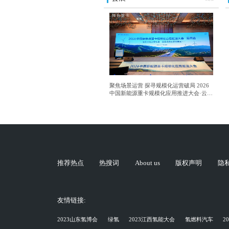
聚焦场景运营 探寻规模化运营破局 2026
中国新能源重卡规模化应用推进大会·云南
站成功举行
推荐热点
热搜词
About us
版权声明
隐
友情链接:
2023山东氢博会
绿氢
2023江西氢能大会
氢燃料汽车
2