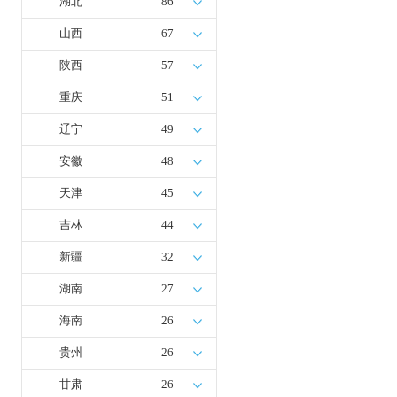
湖北
86
山西
67
陕西
57
重庆
51
辽宁
49
安徽
48
天津
45
吉林
44
新疆
32
湖南
27
海南
26
贵州
26
甘肃
26