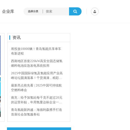
企业库
选择分类
资讯
将投放10000辆！青岛氢能共享单车
有新进程
西南地区首套220kW高安全固态储氢
燃料电池应急发电系统投用
2025中国国际绿氢及氢能应用产业高
峰论坛圆满落幕！干货满满，精彩瞬
间不容错过！
最新亮点抢先看 | 2025中国可持续航
空燃料峰会
南充：给予加氢站每千克不超过20元
的运营补贴，年用氢量达标企业一次
4年加快建设输氢管道网络
香港双层氢能巴
性补助
青岛氢能新跨越：海德利森携手打造
首座社会加氢服务站
全球首台套！240吨氢能矿用刚性自
卸车联合开发协议签署暨项目阶段开