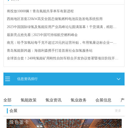
将投放10000辆！青岛氢能共享单车有新进程
西南地区首套220kW高安全固态储氢燃料电池应急发电系统投用
2025中国国际绿氢及氢能应用产业高峰论坛圆满落幕！干货满满，精彩瞬
间不容错过！
最新亮点抢先看 | 2025中国可持续航空燃料峰会
南充：给予加氢站每千克不超过20元的运营补贴，年用氢量达标企业一次
性补助
青岛氢能新跨越：海德利森携手打造首座社会加氢服务站
全球首台套！240吨氢能矿用刚性自卸车联合开发协议签署暨项目阶段开发
成果验收工作会议在呼伦贝尔举行
新疆俊瑞温宿规模化制绿氢项目开工仪式在温宿县成功举办
荷兰氢能产业联盟到访天德工业装备，与市区相关领导就威海文登区氢能
信息资讯排行
产业发展举办交流会
广州开发区、黄埔区发布措施降低车用氢气终端销售价格
全部
氢能政策
氢业资讯
氢业政务
会展信息
产
会展
更多