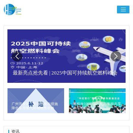
最新亮点抢先看 | 2025中国可持续航空燃料峰会
广州开发区、黄埔区发布措施
将投放10000辆！青岛氢能共享
降低车用氢气终端销售价格
单车有新进程
资讯