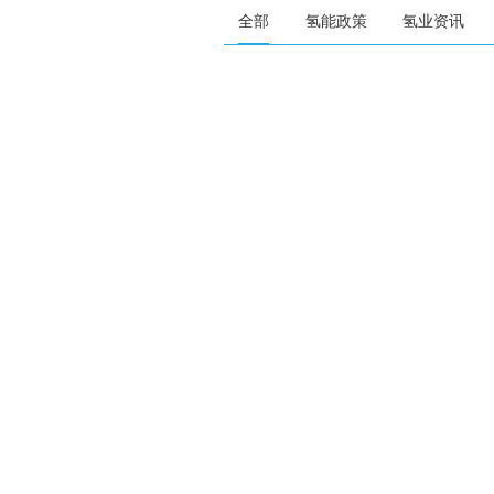
全部
氢能政策
氢业资讯