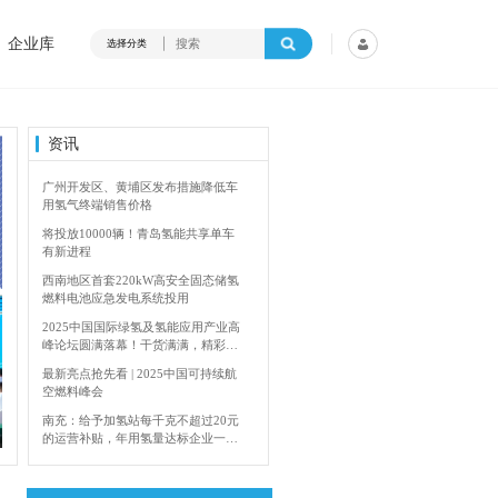
企业库
选择分类
资讯
广州开发区、黄埔区发布措施降低车
用氢气终端销售价格
将投放10000辆！青岛氢能共享单车
有新进程
西南地区首套220kW高安全固态储氢
燃料电池应急发电系统投用
2025中国国际绿氢及氢能应用产业高
峰论坛圆满落幕！干货满满，精彩瞬
间不容错过！
最新亮点抢先看 | 2025中国可持续航
空燃料峰会
4年加快建设输氢管道网络
香港双层氢能巴
南充：给予加氢站每千克不超过20元
的运营补贴，年用氢量达标企业一次
性补助
青岛氢能新跨越：海德利森携手打造
首座社会加氢服务站