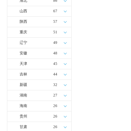
湖北
86
山西
67
陕西
57
重庆
51
辽宁
49
安徽
48
天津
45
吉林
44
新疆
32
湖南
27
海南
26
贵州
26
甘肃
26