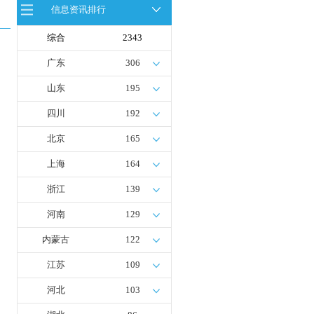
信息资讯排行
全球首台套！240吨氢能矿用刚性自
卸车联合开发协议签署暨项目阶段开
发成果验收工作会议在呼伦贝尔举行
综合
2343
新疆俊瑞温宿规模化制绿氢项目开工
仪式在温宿县成功举办
广东
306
荷兰氢能产业联盟到访天德工业装
备，与市区相关领导就威海文登区氢
山东
195
能产业发展举办交流会
四川
192
北京
165
上海
164
浙江
139
河南
129
内蒙古
122
江苏
109
河北
103