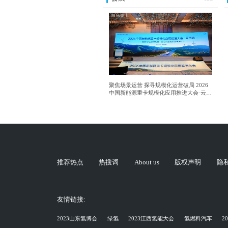
聚焦场景运营 探寻规模化运营破局 2026
中国新能源重卡规模化应用推进大会·云南
站成功举行
推荐热点
热搜词
About us
版权声明
隐
友情链接:
2023山东氢博会
绿氢
2023江西氢能大会
氢燃料汽车
2