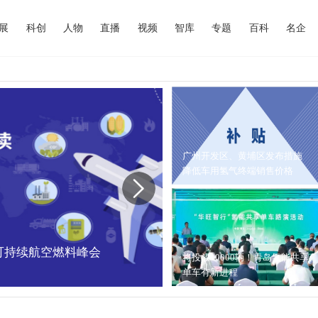
展
科创
人物
直播
视频
智库
专题
百科
名企
广州开发区、黄埔区发布措施
降低车用氢气终端销售价格
中国可持续航空燃料峰会
内蒙古能源局：202
将投放10000辆！青岛氢能共享
单车有新进程