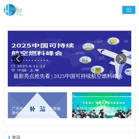
最新亮点抢先看 | 2025中国可持续航空燃料峰会
广州开发区、黄埔区发布措施
将投放10000辆！青岛氢能共享
降低车用氢气终端销售价格
单车有新进程
资讯