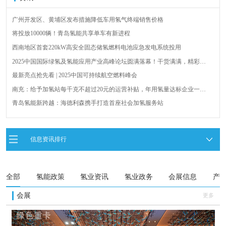
将投放10000辆！青岛氢能共享单车有新进程
西南地区首套220kW高安全固态储氢燃料电池应急发电系统投用
2025中国国际绿氢及氢能应用产业高峰论坛圆满落幕！干货满满，精彩瞬
间不容错过！
最新亮点抢先看 | 2025中国可持续航空燃料峰会
南充：给予加氢站每千克不超过20元的运营补贴，年用氢量达标企业一次
性补助
青岛氢能新跨越：海德利森携手打造首座社会加氢服务站
全球首台套！240吨氢能矿用刚性自卸车联合开发协议签署暨项目阶段开发
成果验收工作会议在呼伦贝尔举行
新疆俊瑞温宿规模化制绿氢项目开工仪式在温宿县成功举办
荷兰氢能产业联盟到访天德工业装备，与市区相关领导就威海文登区氢能
信息资讯排行
产业发展举办交流会
广州开发区、黄埔区发布措施降低车用氢气终端销售价格
全部
氢能政策
氢业资讯
氢业政务
会展信息
产
会展
更多