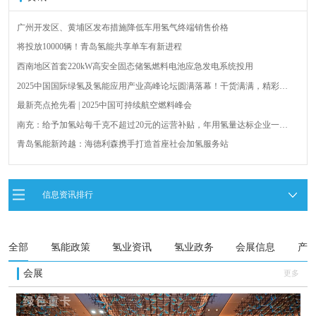
广州开发区、黄埔区发布措施降低车用氢气终端销售价格
将投放10000辆！青岛氢能共享单车有新进程
西南地区首套220kW高安全固态储氢燃料电池应急发电系统投用
2025中国国际绿氢及氢能应用产业高峰论坛圆满落幕！干货满满，精彩瞬
间不容错过！
最新亮点抢先看 | 2025中国可持续航空燃料峰会
南充：给予加氢站每千克不超过20元的运营补贴，年用氢量达标企业一次
性补助
青岛氢能新跨越：海德利森携手打造首座社会加氢服务站
全球首台套！240吨氢能矿用刚性自卸车联合开发协议签署暨项目阶段开发
成果验收工作会议在呼伦贝尔举行
新疆俊瑞温宿规模化制绿氢项目开工仪式在温宿县成功举办
信息资讯排行
荷兰氢能产业联盟到访天德工业装备，与市区相关领导就威海文登区氢能
产业发展举办交流会
全部
氢能政策
氢业资讯
氢业政务
会展信息
产
会展
更多