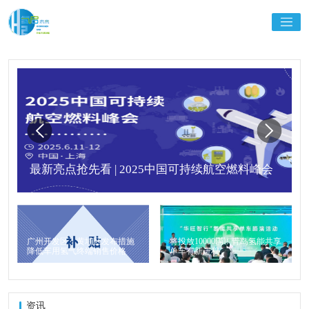
最新亮点抢先看 | 2025中国可持续航空燃料峰会
广州开发区、黄埔区发布措施
将投放10000辆！青岛氢能共享
降低车用氢气终端销售价格
单车有新进程
资讯