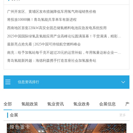
广州开发区、黄埔区发布措施降低车用氢气终端销售价格
将投放10000辆！青岛氢能共享单车有新进程
西南地区首套220kW高安全固态储氢燃料电池应急发电系统投用
2025中国国际绿氢及氢能应用产业高峰论坛圆满落幕！干货满满，精彩瞬
间不容错过！
最新亮点抢先看 | 2025中国可持续航空燃料峰会
南充：给予加氢站每千克不超过20元的运营补贴，年用氢量达标企业一次
性补助
青岛氢能新跨越：海德利森携手打造首座社会加氢服务站
全球首台套！240吨氢能矿用刚性自卸车联合开发协议签署暨项目阶段开发
成果验收工作会议在呼伦贝尔举行
新疆俊瑞温宿规模化制绿氢项目开工仪式在温宿县成功举办
信息资讯排行
荷兰氢能产业联盟到访天德工业装备，与市区相关领导就威海文登区氢能
产业发展举办交流会
全部
氢能政策
氢业资讯
氢业政务
会展信息
产
会展
更多