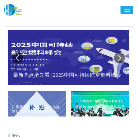
最新亮点抢先看 | 2025中国可持续航空燃料峰会
广州开发区、黄埔区发布措施
将投放10000辆！青岛氢能共享
降低车用氢气终端销售价格
单车有新进程
资讯