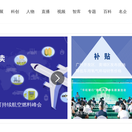
展
科创
人物
直播
视频
智库
专题
百科
名企
广州开发区、黄埔区发布措施
降低车用氢气终端销售价格
中国可持续航空燃料峰会
内蒙古能源局：202
将投放10000辆！青岛氢能共享
单车有新进程