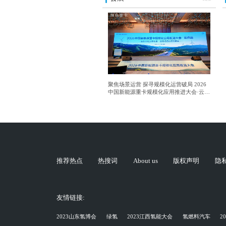
聚焦场景运营 探寻规模化运营破局 2026
中国新能源重卡规模化应用推进大会·云南
站成功举行
推荐热点
热搜词
About us
版权声明
隐
友情链接:
2023山东氢博会
绿氢
2023江西氢能大会
氢燃料汽车
2