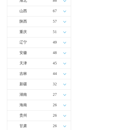
湖北
86
山西
67
陕西
57
重庆
51
辽宁
49
安徽
48
天津
45
吉林
44
新疆
32
湖南
27
海南
26
贵州
26
甘肃
26