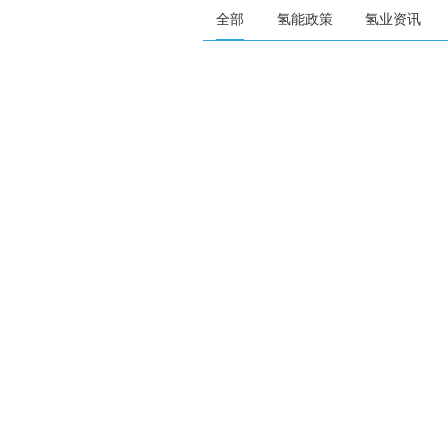
全部
氢能政策
氢业资讯