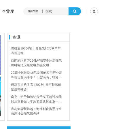
企业库
选择分类
资讯
将投放10000辆！青岛氢能共享单车
有新进程
西南地区首套220kW高安全固态储氢
燃料电池应急发电系统投用
2025中国国际绿氢及氢能应用产业高
峰论坛圆满落幕！干货满满，精彩瞬
间不容错过！
最新亮点抢先看 | 2025中国可持续航
空燃料峰会
南充：给予加氢站每千克不超过20元
的运营补贴，年用氢量达标企业一次
4年加快建设输氢管道网络
香港双层氢能巴
性补助
青岛氢能新跨越：海德利森携手打造
首座社会加氢服务站
全球首台套！240吨氢能矿用刚性自
卸车联合开发协议签署暨项目阶段开