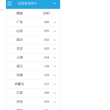
发成果验收工作会议在呼伦贝尔举行
信息资讯排行
新疆俊瑞温宿规模化制绿氢项目开工
仪式在温宿县成功举办
综合
2343
荷兰氢能产业联盟到访天德工业装
备，与市区相关领导就威海文登区氢
能产业发展举办交流会
广东
306
广州开发区、黄埔区发布措施降低车
用氢气终端销售价格
山东
195
四川
192
北京
165
上海
164
浙江
139
河南
129
内蒙古
122
江苏
109
河北
103