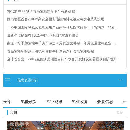
将投放10000辆！青岛氢能共享单车有新进程
西南地区首套220kW高安全固态储氢燃料电池应急发电系统投用
2025中国国际绿氢及氢能应用产业高峰论坛圆满落幕！干货满满，精彩瞬
间不容错过！
最新亮点抢先看 | 2025中国可持续航空燃料峰会
南充：给予加氢站每千克不超过20元的运营补贴，年用氢量达标企业一次
性补助
青岛氢能新跨越：海德利森携手打造首座社会加氢服务站
全球首台套！240吨氢能矿用刚性自卸车联合开发协议签署暨项目阶段开发
成果验收工作会议在呼伦贝尔举行
新疆俊瑞温宿规模化制绿氢项目开工仪式在温宿县成功举办
荷兰氢能产业联盟到访天德工业装备，与市区相关领导就威海文登区氢能
信息资讯排行
产业发展举办交流会
广州开发区、黄埔区发布措施降低车用氢气终端销售价格
全部
氢能政策
氢业资讯
氢业政务
会展信息
产
会展
更多