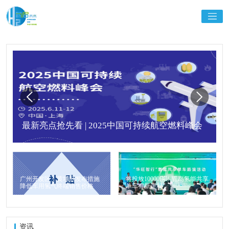
最新亮点抢先看 | 2025中国可持续航空燃料峰会
广州开发区、黄埔区发布措施
将投放10000辆！青岛氢能共享
降低车用氢气终端销售价格
单车有新进程
资讯