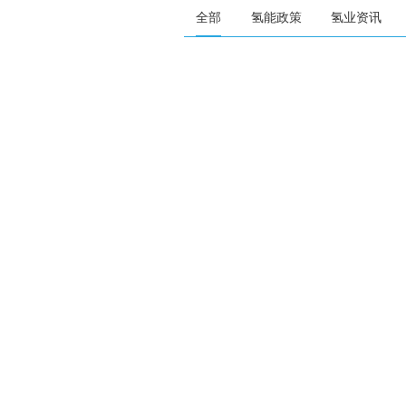
全部
氢能政策
氢业资讯