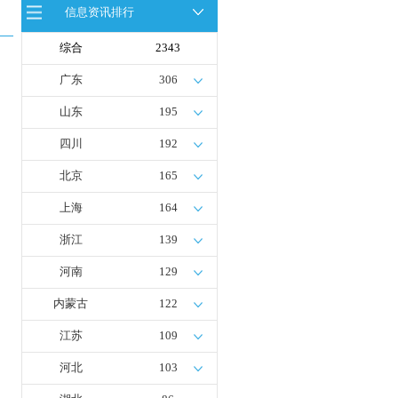
信息资讯排行
全球首台套！240吨氢能矿用刚性自
卸车联合开发协议签署暨项目阶段开
发成果验收工作会议在呼伦贝尔举行
综合
2343
新疆俊瑞温宿规模化制绿氢项目开工
仪式在温宿县成功举办
广东
306
荷兰氢能产业联盟到访天德工业装
备，与市区相关领导就威海文登区氢
山东
195
能产业发展举办交流会
四川
192
北京
165
上海
164
浙江
139
河南
129
内蒙古
122
江苏
109
河北
103