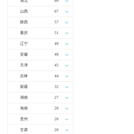
湖北
86
山西
67
陕西
57
重庆
51
辽宁
49
安徽
48
天津
45
吉林
44
新疆
32
湖南
27
海南
26
贵州
26
甘肃
26