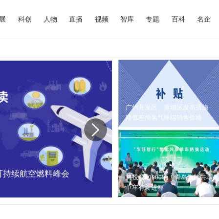
展
科创
人物
直播
视频
智库
专题
百科
名企
广州开发区、黄埔区发布措施
降低车用氢气终端销售价格
中国可持续航空燃料峰会
内蒙古能源局：202
将投放10000辆！青岛氢能共享
单车有新进程