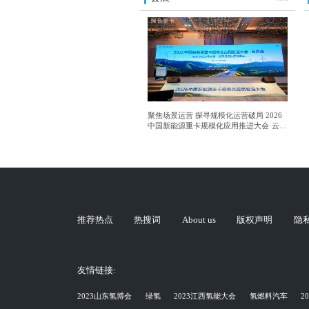
聚焦场景运营 探寻规模化运营破局 2026
中国新能源重卡规模化应用推进大会·云南
站成功举行
推荐热点
热搜词
About us
版权声明
隐
友情链接:
2023山东氢博会
绿氢
2023江西氢能大会
氢燃料汽车
2