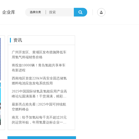
企业库
选择分类
资讯
广州开发区、黄埔区发布措施降低车
用氢气终端销售价格
将投放10000辆！青岛氢能共享单车
有新进程
西南地区首套220kW高安全固态储氢
燃料电池应急发电系统投用
2025中国国际绿氢及氢能应用产业高
峰论坛圆满落幕！干货满满，精彩瞬
间不容错过！
最新亮点抢先看 | 2025中国可持续航
空燃料峰会
4年加快建设输氢管道网络
香港双层氢能巴
南充：给予加氢站每千克不超过20元
的运营补贴，年用氢量达标企业一次
性补助
青岛氢能新跨越：海德利森携手打造
首座社会加氢服务站