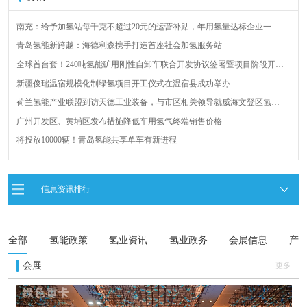
南充：给予加氢站每千克不超过20元的运营补贴，年用氢量达标企业一次
性补助
青岛氢能新跨越：海德利森携手打造首座社会加氢服务站
全球首台套！240吨氢能矿用刚性自卸车联合开发协议签署暨项目阶段开发
成果验收工作会议在呼伦贝尔举行
新疆俊瑞温宿规模化制绿氢项目开工仪式在温宿县成功举办
荷兰氢能产业联盟到访天德工业装备，与市区相关领导就威海文登区氢能
产业发展举办交流会
广州开发区、黄埔区发布措施降低车用氢气终端销售价格
将投放10000辆！青岛氢能共享单车有新进程
西南地区首套220kW高安全固态储氢燃料电池应急发电系统投用
2025中国国际绿氢及氢能应用产业高峰论坛圆满落幕！干货满满，精彩瞬
信息资讯排行
间不容错过！
最新亮点抢先看 | 2025中国可持续航空燃料峰会
全部
氢能政策
氢业资讯
氢业政务
会展信息
产
会展
更多