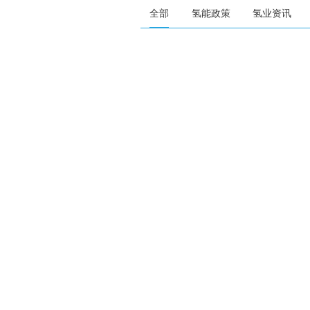
全部
氢能政策
氢业资讯