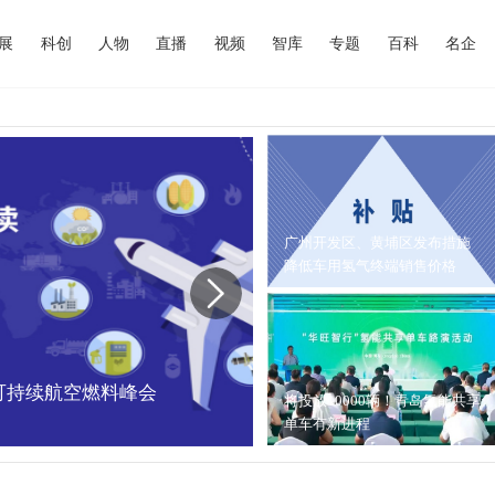
展
科创
人物
直播
视频
智库
专题
百科
名企
广州开发区、黄埔区发布措施
降低车用氢气终端销售价格
中国可持续航空燃料峰会
内蒙古能源局：202
将投放10000辆！青岛氢能共享
单车有新进程