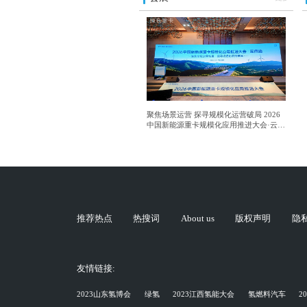
聚焦场景运营 探寻规模化运营破局 2026
中国新能源重卡规模化应用推进大会·云南
站成功举行
推荐热点
热搜词
About us
版权声明
隐
友情链接:
2023山东氢博会
绿氢
2023江西氢能大会
氢燃料汽车
2