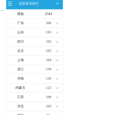
信息资讯排行
全球首台套！240吨氢能矿用刚性自
卸车联合开发协议签署暨项目阶段开
发成果验收工作会议在呼伦贝尔举行
综合
2343
新疆俊瑞温宿规模化制绿氢项目开工
仪式在温宿县成功举办
广东
306
荷兰氢能产业联盟到访天德工业装
备，与市区相关领导就威海文登区氢
山东
195
能产业发展举办交流会
四川
192
北京
165
上海
164
浙江
139
河南
129
内蒙古
122
江苏
109
河北
103