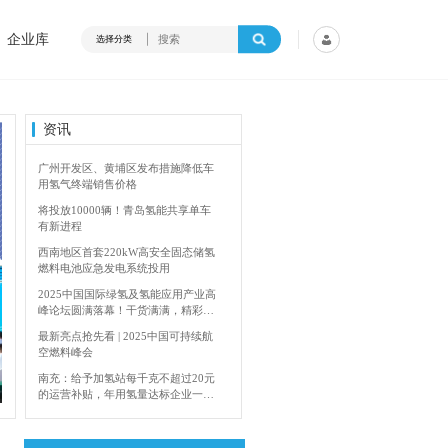
企业库
选择分类
资讯
广州开发区、黄埔区发布措施降低车
用氢气终端销售价格
将投放10000辆！青岛氢能共享单车
有新进程
西南地区首套220kW高安全固态储氢
燃料电池应急发电系统投用
2025中国国际绿氢及氢能应用产业高
峰论坛圆满落幕！干货满满，精彩瞬
间不容错过！
最新亮点抢先看 | 2025中国可持续航
空燃料峰会
4年加快建设输氢管道网络
香港双层氢能巴
南充：给予加氢站每千克不超过20元
的运营补贴，年用氢量达标企业一次
性补助
青岛氢能新跨越：海德利森携手打造
首座社会加氢服务站