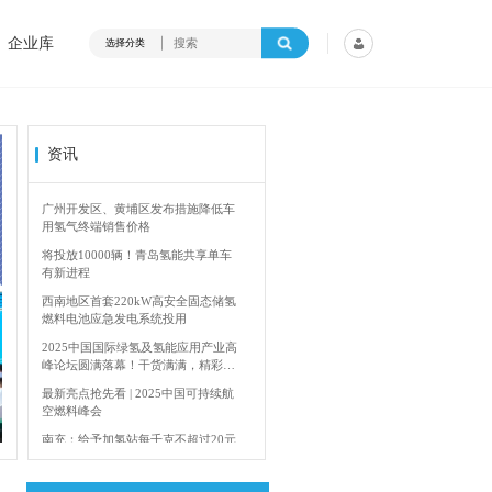
企业库
选择分类
资讯
广州开发区、黄埔区发布措施降低车
用氢气终端销售价格
将投放10000辆！青岛氢能共享单车
有新进程
西南地区首套220kW高安全固态储氢
燃料电池应急发电系统投用
2025中国国际绿氢及氢能应用产业高
峰论坛圆满落幕！干货满满，精彩瞬
间不容错过！
4年加快建设输氢管道网络
香港双层氢能巴
最新亮点抢先看 | 2025中国可持续航
空燃料峰会
南充：给予加氢站每千克不超过20元
的运营补贴，年用氢量达标企业一次
性补助
青岛氢能新跨越：海德利森携手打造