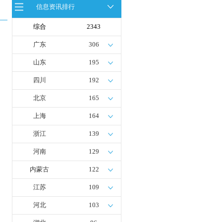
首座社会加氢服务站
信息资讯排行
全球首台套！240吨氢能矿用刚性自
卸车联合开发协议签署暨项目阶段开
综合
2343
发成果验收工作会议在呼伦贝尔举行
新疆俊瑞温宿规模化制绿氢项目开工
广东
306
仪式在温宿县成功举办
荷兰氢能产业联盟到访天德工业装
山东
195
备，与市区相关领导就威海文登区氢
能产业发展举办交流会
四川
192
北京
165
上海
164
浙江
139
河南
129
内蒙古
122
江苏
109
河北
103