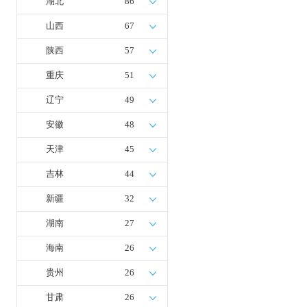
湖北
86
山西
67
陕西
57
重庆
51
辽宁
49
安徽
48
天津
45
吉林
44
新疆
32
湖南
27
海南
26
贵州
26
甘肃
26