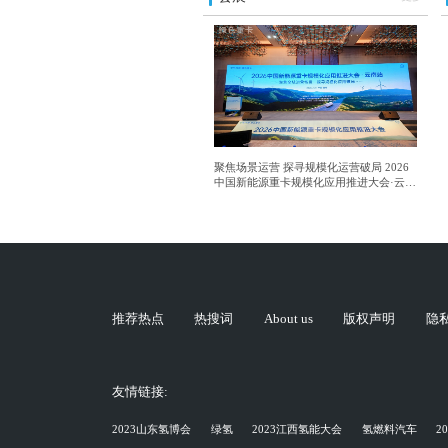
聚焦场景运营 探寻规模化运营破局 2026
中国新能源重卡规模化应用推进大会·云南
站成功举行
推荐热点
热搜词
About us
版权声明
隐
友情链接:
2023山东氢博会
绿氢
2023江西氢能大会
氢燃料汽车
2