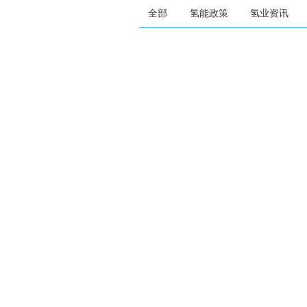
全部
氢能政策
氢业资讯