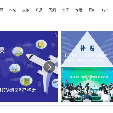
展
科创
人物
直播
视频
智库
专题
百科
名企
广州开发区、黄埔区发布措施
降低车用氢气终端销售价格
中国可持续航空燃料峰会
内蒙古能源局：202
将投放10000辆！青岛氢能共享
单车有新进程