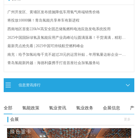
广州开发区、黄埔区发布措施降低车用氢气终端销售价格
将投放10000辆！青岛氢能共享单车有新进程
西南地区首套220kW高安全固态储氢燃料电池应急发电系统投用
2025中国国际绿氢及氢能应用产业高峰论坛圆满落幕！干货满满，精彩瞬
间不容错过！
最新亮点抢先看 | 2025中国可持续航空燃料峰会
南充：给予加氢站每千克不超过20元的运营补贴，年用氢量达标企业一次
性补助
青岛氢能新跨越：海德利森携手打造首座社会加氢服务站
全球首台套！240吨氢能矿用刚性自卸车联合开发协议签署暨项目阶段开发
成果验收工作会议在呼伦贝尔举行
新疆俊瑞温宿规模化制绿氢项目开工仪式在温宿县成功举办
信息资讯排行
荷兰氢能产业联盟到访天德工业装备，与市区相关领导就威海文登区氢能
产业发展举办交流会
全部
氢能政策
氢业资讯
氢业政务
会展信息
产
会展
更多