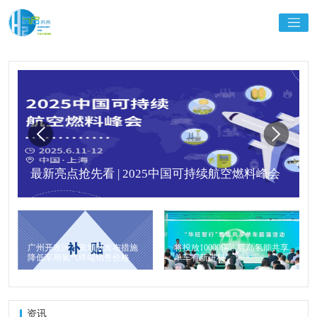
最新亮点抢先看 | 2025中国可持续航空燃料峰会
广州开发区、黄埔区发布措施
将投放10000辆！青岛氢能共享
降低车用氢气终端销售价格
单车有新进程
资讯