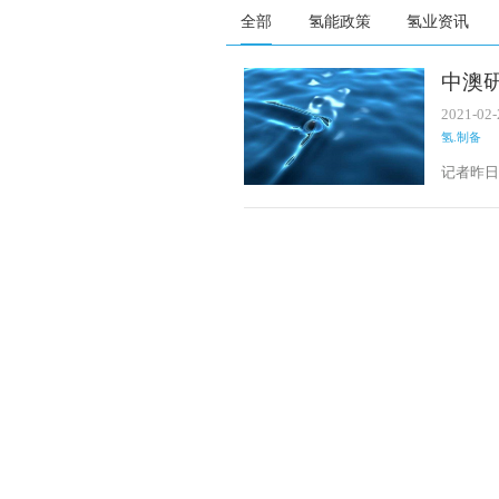
全部
氢能政策
氢业资讯
中澳
2021-02-
氢.制备
​记者昨
达智能