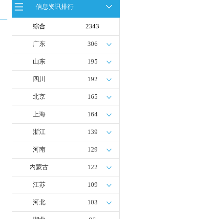
信息资讯排行
西南地区首套220kW高安全固态储氢
燃料电池应急发电系统投用
综合
2343
2025中国国际绿氢及氢能应用产业高
峰论坛圆满落幕！干货满满，精彩瞬
间不容错过！
广东
306
最新亮点抢先看 | 2025中国可持续航
空燃料峰会
山东
195
四川
192
北京
165
上海
164
浙江
139
河南
129
内蒙古
122
江苏
109
河北
103