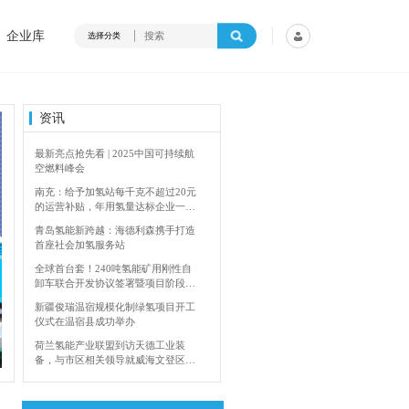
企业库
选择分类
资讯
南充：给予加氢站每千克不超过20元
的运营补贴，年用氢量达标企业一次
性补助
青岛氢能新跨越：海德利森携手打造
首座社会加氢服务站
全球首台套！240吨氢能矿用刚性自
卸车联合开发协议签署暨项目阶段开
发成果验收工作会议在呼伦贝尔举行
新疆俊瑞温宿规模化制绿氢项目开工
仪式在温宿县成功举办
荷兰氢能产业联盟到访天德工业装
备，与市区相关领导就威海文登区氢
中国可持续航空燃料峰会
内蒙古能源局：2024年
能产业发展举办交流会
广州开发区、黄埔区发布措施降低车
用氢气终端销售价格
将投放10000辆！青岛氢能共享单车
有新进程