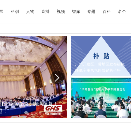
展
科创
人物
直播
视频
智库
专题
百科
名企
广州开发区、黄埔区发布措施
降低车用氢气终端销售价格
应用产业高峰论坛圆满落幕！
最新亮点抢先看 | 2025
将投放10000辆！青岛氢能共享
过！
单车有新进程