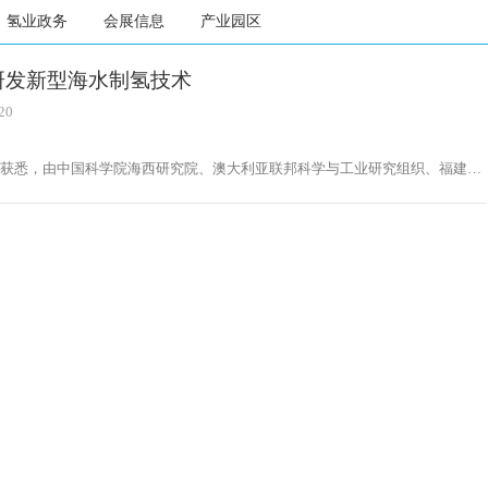
氢业政务
会展信息
产业园区
研发新型海水制氢技术
20
日获悉，由中国科学院海西研究院、澳大利亚联邦科学与工业研究组织、福建浩
科技股份有限公司三方开展的跨国产学研合作项目近期启动。