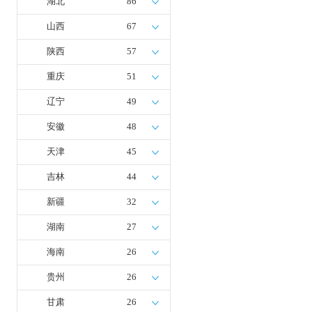
湖北
86
山西
67
陕西
57
重庆
51
辽宁
49
安徽
48
天津
45
吉林
44
新疆
32
湖南
27
海南
26
贵州
26
甘肃
26