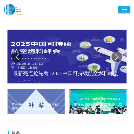
最新亮点抢先看 | 2025中国可持续航空燃料峰会
广州开发区、黄埔区发布措施
将投放10000辆！青岛氢能共享
降低车用氢气终端销售价格
单车有新进程
资讯