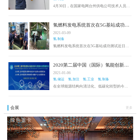
4月30日，在国家电网台州供电公司技术人员的
不断调试下，浙江省台州市大陈岛氢能综合利
用示范工程质子交换膜电解水制氢系统成功实
现制氢。大陈岛氢能综合利用示范项目是中国
氢燃料发电系统首次在5G基站成功测
第一个海岛“绿氢”综合能源示范项目。国家电网
试
2021-03-09
台州供电公司互联网办公室负责人表示。
氢.制备
氢燃料发电系统首次在5G基站成功测试近日，
高成绿能研发的氢燃料发电系统在中国铁塔厦
门分公司5G基站持续供电保障测试成功。据
悉，这次全球首次氢燃料发电系统在该领域的
2020第二届中国（国际）氢能创新与
应用测试。长期以来，基站备用电源主要使用
发展大会暨展览会
2021-01-06
铅酸电池/磷酸铁锂电池为主，普遍存在使用寿
氢.储运
氢.加注
氢.工业
氢.制备
命较短、能量密度低、电力续航能力差、后期
环境污染等痛点。随着5G基站的大规模建设推
在全球能源结构向清洁化、低碳化转型的今
广，终端负载越来越大，通讯电力保障及续航
天，氢能作为来源广泛、灵活高效、零排放的
要求也越来越高，通过新技术解决当前备用...
二次能源，是应对能源危机和环境污染、促进
能源转型升级的重要突破口。氢能可实现电、
会展
更多
气、热等不同形式的相互转化，在发电、交
通、储能、智能电网等领域都可发挥积极作
用。发展氢能对重构低碳产业体系、应对环境
挑战、推动能源革命、保障能源安全等具有重
大战略意义。