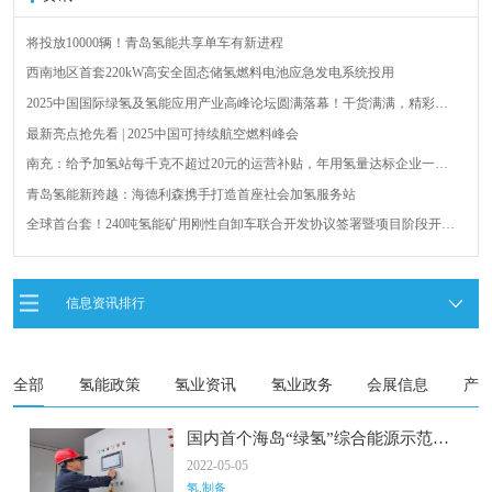
将投放10000辆！青岛氢能共享单车有新进程
西南地区首套220kW高安全固态储氢燃料电池应急发电系统投用
2025中国国际绿氢及氢能应用产业高峰论坛圆满落幕！干货满满，精彩瞬
间不容错过！
最新亮点抢先看 | 2025中国可持续航空燃料峰会
南充：给予加氢站每千克不超过20元的运营补贴，年用氢量达标企业一次
性补助
青岛氢能新跨越：海德利森携手打造首座社会加氢服务站
全球首台套！240吨氢能矿用刚性自卸车联合开发协议签署暨项目阶段开发
成果验收工作会议在呼伦贝尔举行
新疆俊瑞温宿规模化制绿氢项目开工仪式在温宿县成功举办
荷兰氢能产业联盟到访天德工业装备，与市区相关领导就威海文登区氢能
信息资讯排行
产业发展举办交流会
广州开发区、黄埔区发布措施降低车用氢气终端销售价格
全部
氢能政策
氢业资讯
氢业政务
会展信息
产
国内首个海岛“绿氢”综合能源示范项
目实现制氢
2022-05-05
氢.制备