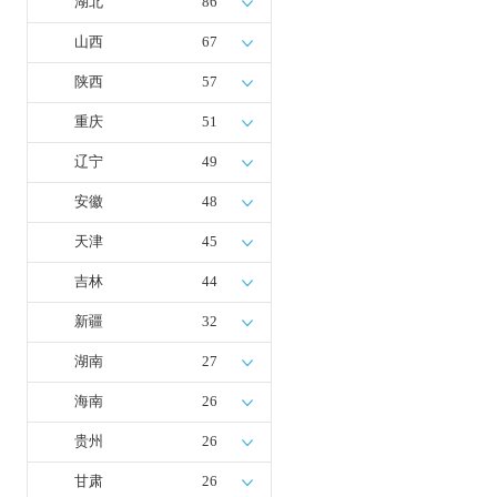
湖北
86
山西
67
陕西
57
重庆
51
辽宁
49
安徽
48
天津
45
吉林
44
新疆
32
湖南
27
海南
26
贵州
26
甘肃
26