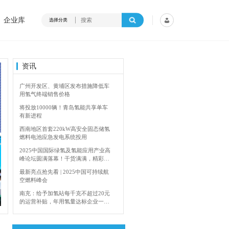
企业库
选择分类
资讯
广州开发区、黄埔区发布措施降低车
用氢气终端销售价格
将投放10000辆！青岛氢能共享单车
有新进程
西南地区首套220kW高安全固态储氢
燃料电池应急发电系统投用
2025中国国际绿氢及氢能应用产业高
峰论坛圆满落幕！干货满满，精彩瞬
间不容错过！
最新亮点抢先看 | 2025中国可持续航
空燃料峰会
4年加快建设输氢管道网络
香港双层氢能巴
南充：给予加氢站每千克不超过20元
的运营补贴，年用氢量达标企业一次
性补助
青岛氢能新跨越：海德利森携手打造
首座社会加氢服务站