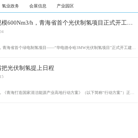
氢业政务
会展信息
产业园区
模600Nm3/h，青海省首个光伏制氢项目正式开工建
04
日，青海省首个绿电制氢项目——“华电德令哈3MW光伏制氢项目”正式开工建
味着氢能产业在高海拔地区迈出了关键一步。
省把光伏制氢提上日程
15
日，《青海打造国家清洁能源产业高地行动方案》（以下简称“行动方案”）正式
光伏制氢、氢冶金被提上日程。氢能汇记者获悉，《行动方案》通过部署电能替
取暖、绿色交通、绿氢应用、城乡用能5个工程，促进经济社会低碳转型。