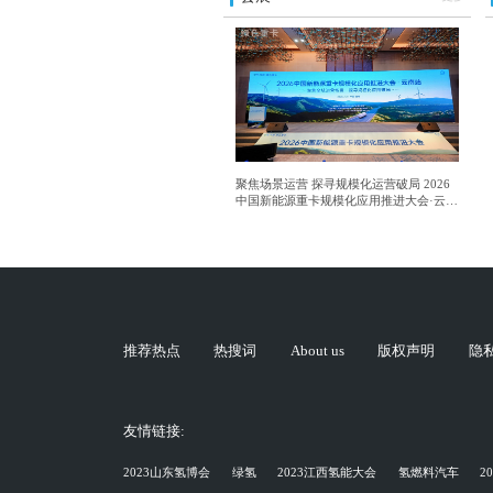
聚焦场景运营 探寻规模化运营破局 2026
中国新能源重卡规模化应用推进大会·云南
站成功举行
推荐热点
热搜词
About us
版权声明
隐
友情链接:
2023山东氢博会
绿氢
2023江西氢能大会
氢燃料汽车
2