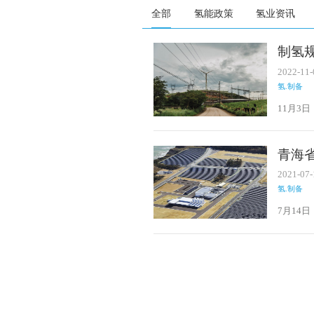
全部
氢能政策
氢业资讯
制氢规
设
2022-11-
氢.制备
11月3
设，意
青海
2021-07-
氢.制备
7月14
印发，
代、清洁