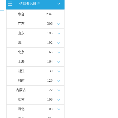
信息资讯排行
全球首台套！240吨氢能矿用刚性自
卸车联合开发协议签署暨项目阶段开
发成果验收工作会议在呼伦贝尔举行
综合
2343
新疆俊瑞温宿规模化制绿氢项目开工
仪式在温宿县成功举办
广东
306
荷兰氢能产业联盟到访天德工业装
备，与市区相关领导就威海文登区氢
山东
195
能产业发展举办交流会
四川
192
北京
165
上海
164
浙江
139
河南
129
内蒙古
122
江苏
109
河北
103