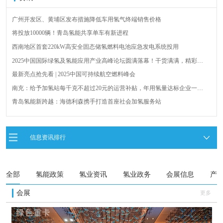
广州开发区、黄埔区发布措施降低车用氢气终端销售价格
将投放10000辆！青岛氢能共享单车有新进程
西南地区首套220kW高安全固态储氢燃料电池应急发电系统投用
2025中国国际绿氢及氢能应用产业高峰论坛圆满落幕！干货满满，精彩瞬
间不容错过！
最新亮点抢先看 | 2025中国可持续航空燃料峰会
南充：给予加氢站每千克不超过20元的运营补贴，年用氢量达标企业一次
性补助
青岛氢能新跨越：海德利森携手打造首座社会加氢服务站
全球首台套！240吨氢能矿用刚性自卸车联合开发协议签署暨项目阶段开发
成果验收工作会议在呼伦贝尔举行
新疆俊瑞温宿规模化制绿氢项目开工仪式在温宿县成功举办
信息资讯排行
荷兰氢能产业联盟到访天德工业装备，与市区相关领导就威海文登区氢能
产业发展举办交流会
全部
氢能政策
氢业资讯
氢业政务
会展信息
产
会展
更多