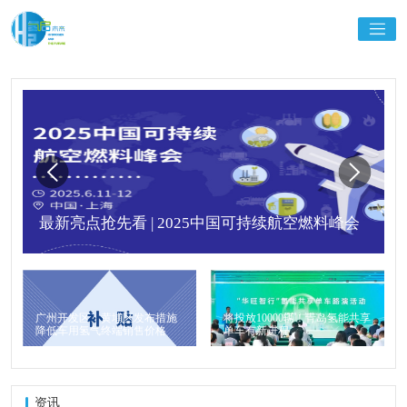
最新亮点抢先看 | 2025中国可持续航空燃料峰会
广州开发区、黄埔区发布措施
将投放10000辆！青岛氢能共享
降低车用氢气终端销售价格
单车有新进程
资讯