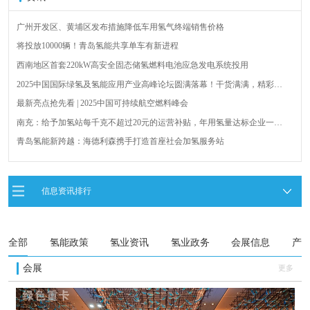
广州开发区、黄埔区发布措施降低车用氢气终端销售价格
将投放10000辆！青岛氢能共享单车有新进程
西南地区首套220kW高安全固态储氢燃料电池应急发电系统投用
2025中国国际绿氢及氢能应用产业高峰论坛圆满落幕！干货满满，精彩瞬
间不容错过！
最新亮点抢先看 | 2025中国可持续航空燃料峰会
南充：给予加氢站每千克不超过20元的运营补贴，年用氢量达标企业一次
性补助
青岛氢能新跨越：海德利森携手打造首座社会加氢服务站
全球首台套！240吨氢能矿用刚性自卸车联合开发协议签署暨项目阶段开发
成果验收工作会议在呼伦贝尔举行
新疆俊瑞温宿规模化制绿氢项目开工仪式在温宿县成功举办
信息资讯排行
荷兰氢能产业联盟到访天德工业装备，与市区相关领导就威海文登区氢能
产业发展举办交流会
全部
氢能政策
氢业资讯
氢业政务
会展信息
产
会展
更多