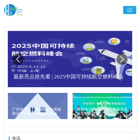
最新亮点抢先看 | 2025中国可持续航空燃料峰会
广州开发区、黄埔区发布措施
将投放10000辆！青岛氢能共享
降低车用氢气终端销售价格
单车有新进程
资讯