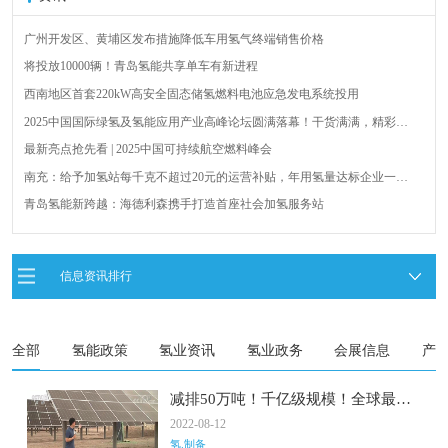
广州开发区、黄埔区发布措施降低车用氢气终端销售价格
将投放10000辆！青岛氢能共享单车有新进程
西南地区首套220kW高安全固态储氢燃料电池应急发电系统投用
2025中国国际绿氢及氢能应用产业高峰论坛圆满落幕！干货满满，精彩瞬
间不容错过！
最新亮点抢先看 | 2025中国可持续航空燃料峰会
南充：给予加氢站每千克不超过20元的运营补贴，年用氢量达标企业一次
性补助
青岛氢能新跨越：海德利森携手打造首座社会加氢服务站
全球首台套！240吨氢能矿用刚性自卸车联合开发协议签署暨项目阶段开发
成果验收工作会议在呼伦贝尔举行
新疆俊瑞温宿规模化制绿氢项目开工仪式在温宿县成功举办
信息资讯排行
荷兰氢能产业联盟到访天德工业装备，与市区相关领导就威海文登区氢能
产业发展举办交流会
全部
氢能政策
氢业资讯
氢业政务
会展信息
产
减排50万吨！千亿级规模！全球最大
绿氢项目来了
2022-08-12
氢.制备