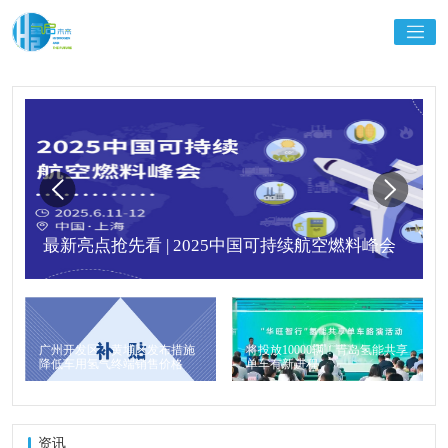
最新亮点抢先看 | 2025中国可持续航空燃料峰会
广州开发区、黄埔区发布措施
将投放10000辆！青岛氢能共享
降低车用氢气终端销售价格
单车有新进程
资讯