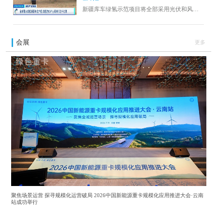
新疆库车绿氢示范项目将全部采用光伏和风电
等可再生能源发电制氢，制氢规模达每年2万
吨，是当前全世界在建的最大绿氢项目，仍在
紧张施工之中，在施工现场，整个光伏项目占
会展
更多
地面积达9500多亩，相当于900多个足球场的大
小。
聚焦场景运营 探寻规模化运营破局 2026中国新能源重卡规模化应用推进大会·云南
站成功举行