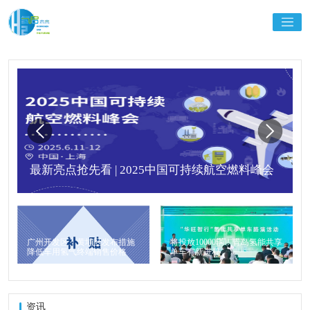
最新亮点抢先看 | 2025中国可持续航空燃料峰会
广州开发区、黄埔区发布措施
将投放10000辆！青岛氢能共享
降低车用氢气终端销售价格
单车有新进程
资讯