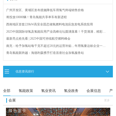
广州开发区、黄埔区发布措施降低车用氢气终端销售价格
将投放10000辆！青岛氢能共享单车有新进程
西南地区首套220kW高安全固态储氢燃料电池应急发电系统投用
2025中国国际绿氢及氢能应用产业高峰论坛圆满落幕！干货满满，精彩瞬
间不容错过！
最新亮点抢先看 | 2025中国可持续航空燃料峰会
南充：给予加氢站每千克不超过20元的运营补贴，年用氢量达标企业一次
性补助
青岛氢能新跨越：海德利森携手打造首座社会加氢服务站
全球首台套！240吨氢能矿用刚性自卸车联合开发协议签署暨项目阶段开发
成果验收工作会议在呼伦贝尔举行
新疆俊瑞温宿规模化制绿氢项目开工仪式在温宿县成功举办
信息资讯排行
荷兰氢能产业联盟到访天德工业装备，与市区相关领导就威海文登区氢能
产业发展举办交流会
全部
氢能政策
氢业资讯
氢业政务
会展信息
产
会展
更多