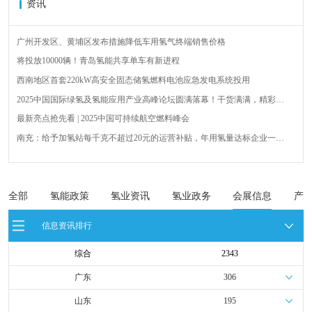
资讯
广州开发区、黄埔区发布措施降低车用氢气终端销售价格
将投放10000辆！青岛氢能共享单车有新进程
西南地区首套220kW高安全固态储氢燃料电池应急发电系统投用
2025中国国际绿氢及氢能应用产业高峰论坛圆满落幕！干货满满，精彩瞬
间不容错过！
最新亮点抢先看 | 2025中国可持续航空燃料峰会
南充：给予加氢站每千克不超过20元的运营补贴，年用氢量达标企业一次
性补助
青岛氢能新跨越：海德利森携手打造首座社会加氢服务站
全球首台套！240吨氢能矿用刚性自卸车联合开发协议签署暨项目阶段开发
成果验收工作会议在呼伦贝尔举行
新疆俊瑞温宿规模化制绿氢项目开工仪式在温宿县成功举办
全部
氢能政策
氢业资讯
氢业政务
会展信息
产
荷兰氢能产业联盟到访天德工业装备，与市区相关领导就威海文登区氢能
信息资讯排行
产业发展举办交流会
综合
2343
广东
306
山东
195