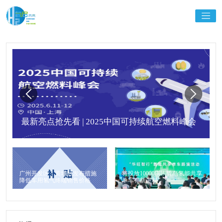
最新亮点抢先看 | 2025中国可持续航空燃料峰会
广州开发区、黄埔区发布措施
将投放10000辆！青岛氢能共享
降低车用氢气终端销售价格
单车有新进程