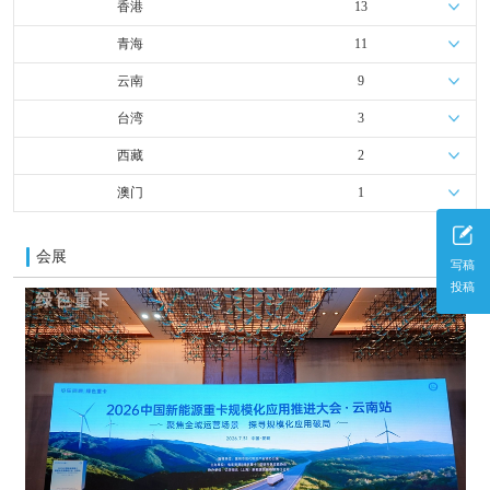
香港
13
青海
11
云南
9
台湾
3
西藏
2
澳门
1
会展
更多
写稿
投稿