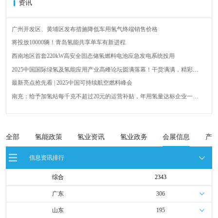
资讯
广州开发区、黄埔区发布措施降低车用氢气终端销售价格
将投放10000辆！青岛氢能共享单车有新进程
西南地区首套220kW高安全固态储氢燃料电池应急发电系统投用
2025中国国际绿氢及氢能应用产业高峰论坛圆满落幕！干货满满，精彩瞬
间不容错过！
最新亮点抢先看 | 2025中国可持续航空燃料峰会
南充：给予加氢站每千克不超过20元的运营补贴，年用氢量达标企业一次
性补助
青岛氢能新跨越：海德利森携手打造首座社会加氢服务站
全球首台套！240吨氢能矿用刚性自卸车联合开发协议签署暨项目阶段开发
成果验收工作会议在呼伦贝尔举行
新疆俊瑞温宿规模化制绿氢项目开工仪式在温宿县成功举办
全部
氢能政策
氢业资讯
氢业政务
会展信息
产
荷兰氢能产业联盟到访天德工业装备，与市区相关领导就威海文登区氢能
信息资讯排行
产业发展举办交流会
综合
2343
广东
306
山东
195