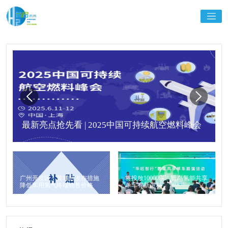
最新亮点抢先看 | 2025中国可持续航空燃料峰会
广州开发区、黄埔区发布措施
将投放10000辆！青岛氢能共享
降低车用氢气终端销售价格
单车有新进程