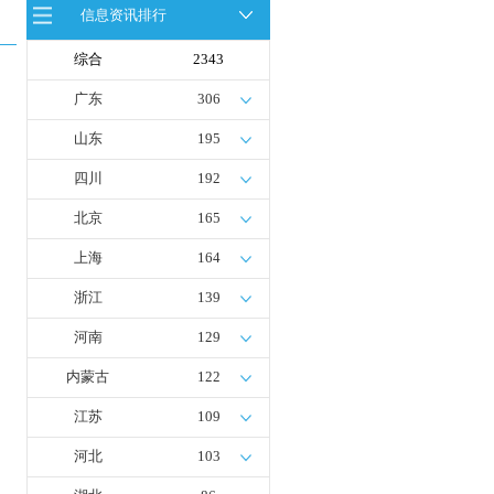
首座社会加氢服务站
信息资讯排行
全球首台套！240吨氢能矿用刚性自
卸车联合开发协议签署暨项目阶段开
综合
2343
发成果验收工作会议在呼伦贝尔举行
新疆俊瑞温宿规模化制绿氢项目开工
广东
306
仪式在温宿县成功举办
荷兰氢能产业联盟到访天德工业装
山东
195
备，与市区相关领导就威海文登区氢
能产业发展举办交流会
四川
192
北京
165
上海
164
浙江
139
河南
129
内蒙古
122
江苏
109
河北
103