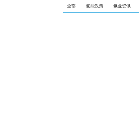
全部
氢能政策
氢业资讯