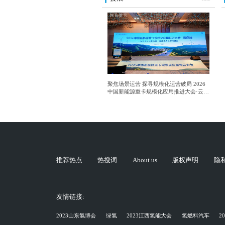
聚焦场景运营 探寻规模化运营破局 2026
中国新能源重卡规模化应用推进大会·云南
站成功举行
推荐热点
热搜词
About us
版权声明
隐
友情链接:
2023山东氢博会
绿氢
2023江西氢能大会
氢燃料汽车
2