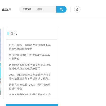
企业库
选择分类
资讯
广州开发区、黄埔区发布措施降低车
用氢气终端销售价格
将投放10000辆！青岛氢能共享单车
有新进程
西南地区首套220kW高安全固态储氢
燃料电池应急发电系统投用
2025中国国际绿氢及氢能应用产业高
峰论坛圆满落幕！干货满满，精彩瞬
间不容错过！
4年加快建设输氢管道网络
香港双层氢能巴
最新亮点抢先看 | 2025中国可持续航
空燃料峰会
南充：给予加氢站每千克不超过20元
的运营补贴，年用氢量达标企业一次
性补助
青岛氢能新跨越：海德利森携手打造