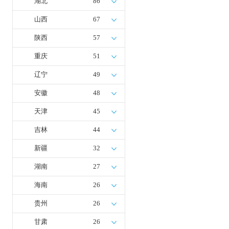
湖北
86
山西
67
陕西
57
重庆
51
辽宁
49
安徽
48
天津
45
吉林
44
新疆
32
湖南
27
海南
26
贵州
26
甘肃
26