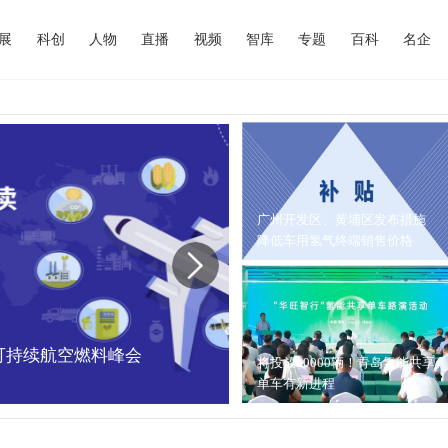
展
科创
人物
直播
视频
智库
专题
百科
名企
广州开发区、黄埔区发布措施
降低车用氢气终端销售价格
中国可持续航空燃料峰会
内蒙古能源局：202
将投放10000辆！青岛氢能共享
单车有新进程